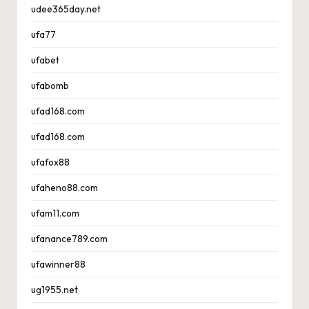
udee365day.net
ufa77
ufabet
ufabomb
ufad168.com
ufad168.com
ufafox88
ufaheno88.com
ufam11.com
ufanance789.com
ufawinner88
ug1955.net