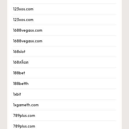
123xos.com
123xos.com
1688vegasx.com
1688vegasx.com
168slot
168สล็อต
188bet
188betth
1xbit
1xgameth.com
789plus.com
789plus.com