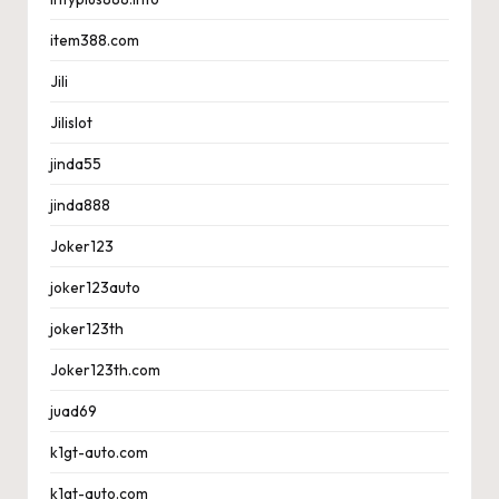
item388.com
Jili
Jilislot
jinda55
jinda888
Joker123
joker123auto
joker123th
Joker123th.com
juad69
k1gt-auto.com
k1gt-auto.com