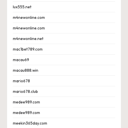
lux555.net
m4newonline.com
m4newonline.com
m4newonline.net
mac1bet789.com
macau69
macau888.win
mario678
mario678.club
medee989.com
medee989.com
meekin365day.com