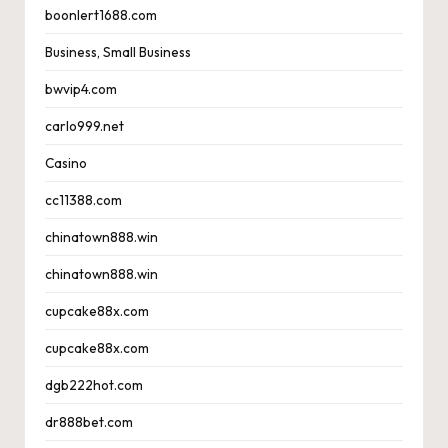
boonlert1688.com
Business, Small Business
bwvip4.com
carlo999.net
Casino
cc11388.com
chinatown888.win
chinatown888.win
cupcake88x.com
cupcake88x.com
dgb222hot.com
dr888bet.com