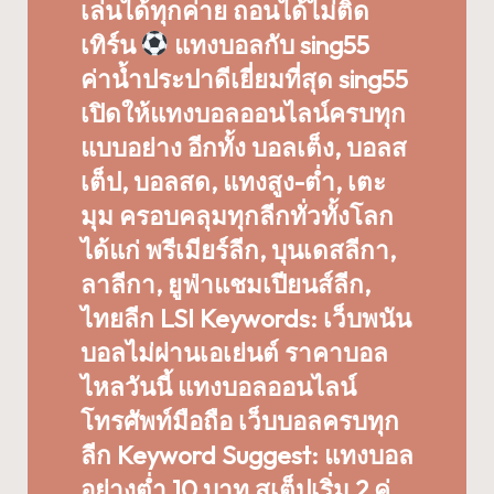
เล่นได้ทุกค่าย ถอนได้ไม่ติด
เทิร์น
แทงบอลกับ sing55
ค่าน้ำประปาดีเยี่ยมที่สุด sing55
เปิดให้แทงบอลออนไลน์ครบทุก
แบบอย่าง อีกทั้ง บอลเต็ง, บอลส
เต็ป, บอลสด, แทงสูง-ต่ำ, เตะ
มุม ครอบคลุมทุกลีกทั่วทั้งโลก
ได้แก่ พรีเมียร์ลีก, บุนเดสลีกา,
ลาลีกา, ยูฟ่าแชมเปียนส์ลีก,
ไทยลีก LSI Keywords: เว็บพนัน
บอลไม่ผ่านเอเย่นต์ ราคาบอล
ไหลวันนี้ แทงบอลออนไลน์
โทรศัพท์มือถือ เว็บบอลครบทุก
ลีก Keyword Suggest: แทงบอล
อย่างต่ำ 10 บาท สเต็ปเริ่ม 2 คู่