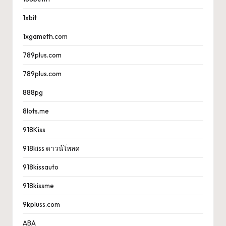
1xbit
1xgameth.com
789plus.com
789plus.com
888pg
8lots.me
918Kiss
918kiss ดาวน์โหลด
918kissauto
918kissme
9kpluss.com
ABA