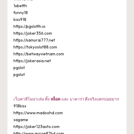
1xbetth
funny18
kiss918
https://pgslotth.io
https://joker356.com
https://samurai777.net
https://tokyoslot88.com
https://betwayvietnam.com
https://jokerasia.net
pgslot
pgslot
เว็บคาสิโนน่าเล่น ทั้ง
สล็อต
และ
บาคาร่า
ตึงจริงแตกบ่อยมาก
918kiss
https://www.madoohd.com
sagame
https://joker123auto.com
http://www.movie87hd.com