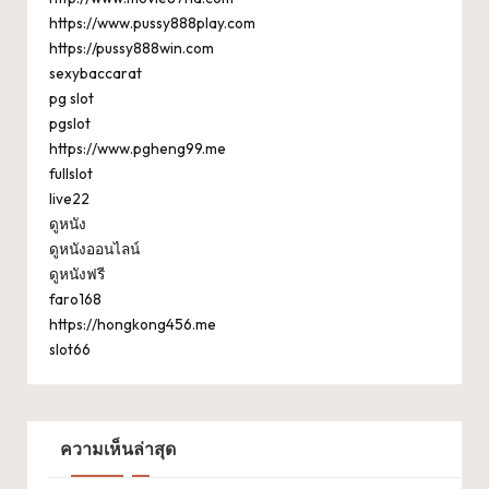
https://www.pussy888play.com
https://pussy888win.com
sexybaccarat
pg slot
pgslot
https://www.pgheng99.me
fullslot
live22
ดูหนัง
ดูหนังออนไลน์
ดูหนังฟรี
faro168
https://hongkong456.me
slot66
ความเห็นล่าสุด