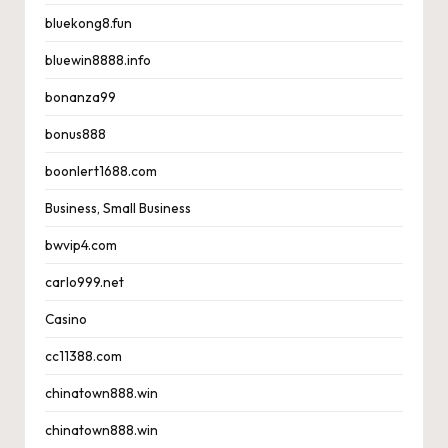
bluekong8.fun
bluewin8888.info
bonanza99
bonus888
boonlert1688.com
Business, Small Business
bwvip4.com
carlo999.net
Casino
cc11388.com
chinatown888.win
chinatown888.win