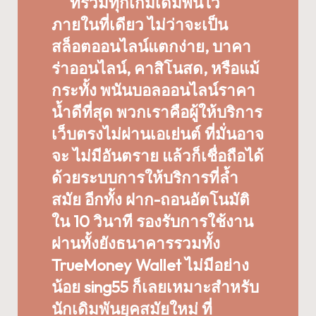
ที่รวมทุกเกมเดิมพันไว้
ภายในที่เดียว ไม่ว่าจะเป็น
สล็อตออนไลน์แตกง่าย, บาคา
ร่าออนไลน์, คาสิโนสด, หรือแม้
กระทั้ง พนันบอลออนไลน์ราคา
น้ำดีที่สุด พวกเราคือผู้ให้บริการ
เว็บตรงไม่ผ่านเอเย่นต์ ที่มั่นอาจ
จะ ไม่มีอันตราย แล้วก็เชื่อถือได้
ด้วยระบบการให้บริการที่ล้ำ
สมัย อีกทั้ง ฝาก-ถอนอัตโนมัติ
ใน 10 วินาที รองรับการใช้งาน
ผ่านทั้งยังธนาคารรวมทั้ง
TrueMoney Wallet ไม่มีอย่าง
น้อย sing55 ก็เลยเหมาะสำหรับ
นักเดิมพันยุคสมัยใหม่ ที่