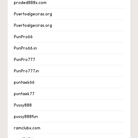
proded888x.com
Puertoalgeciras.org
Puertoalgeciras.org
PunPro66
PunPro66.in
PunPro777
PunPro777.in
puntaek66
puntaek77
Pussy888
pussy888fun
ramclubx.com