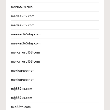
mario678.club
medee989.com
medee989.com
meekin365day.com
meekin365day.com
mercyrosa168.com
mercyrosa168.com
mexicanoo.net
mexicanoo.net
mfj889xx.com
mfj889xx.com
mia88th.com