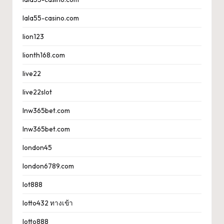
lala55-casino.com
lion123
lionth168.com
live22
live22slot
lnw365bet.com
lnw365bet.com
london45
london6789.com
lot888
lotto432 ทางเข้า
lotto888