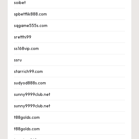
soibet
spbetflik888.com
sqgame555s.com
sretthi99
ss168vip.com
ssru
starrich99.com
sudyod888s.com
sunny9999club.net
sunny9999club.net
t88golds.com
t88golds.com