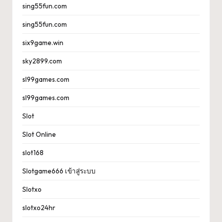
sing55fun.com
sing55fun.com
six9game.win
sky2899.com
sl99games.com
sl99games.com
Slot
Slot Online
slot168
Slotgame666 เข้าสู่ระบบ
Slotxo
slotxo24hr