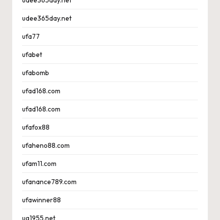
udee365day.net
udee365day.net
ufa77
ufabet
ufabomb
ufad168.com
ufad168.com
ufafox88
ufaheno88.com
ufam11.com
ufanance789.com
ufawinner88
ug1955.net