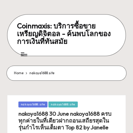
Coinmaxis: บริการซื้อขาย
เหรียญดิจิตอล - ค้นพบโลกของ
การเงินที่ทันสมัย
Home
nakoya1688.site
Posted
nakoya1688.site
nakoya1688.site
in
nakoya1688 30 June nakoya1688 ครบ
ทุกค่ายในที่เดียวฝากถอนเสถียรสุดใน
รุ่นกำไรเห็นเต็มตา Top 82 by Janelle