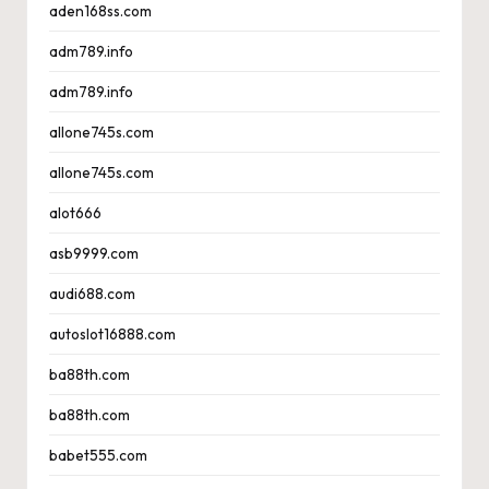
aden168ss.com
adm789.info
adm789.info
allone745s.com
allone745s.com
alot666
asb9999.com
audi688.com
autoslot16888.com
ba88th.com
ba88th.com
babet555.com