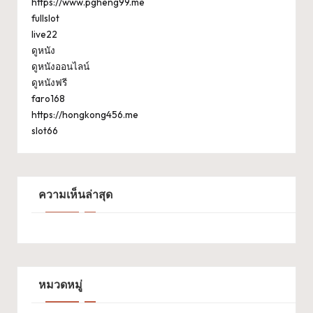
https://www.pgheng99.me
fullslot
live22
ดูหนัง
ดูหนังออนไลน์
ดูหนังฟรี
faro168
https://hongkong456.me
slot66
ความเห็นล่าสุด
หมวดหมู่