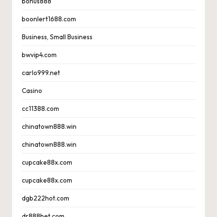
bonus888
boonlert1688.com
Business, Small Business
bwvip4.com
carlo999.net
Casino
cc11388.com
chinatown888.win
chinatown888.win
cupcake88x.com
cupcake88x.com
dgb222hot.com
dr888bet.com