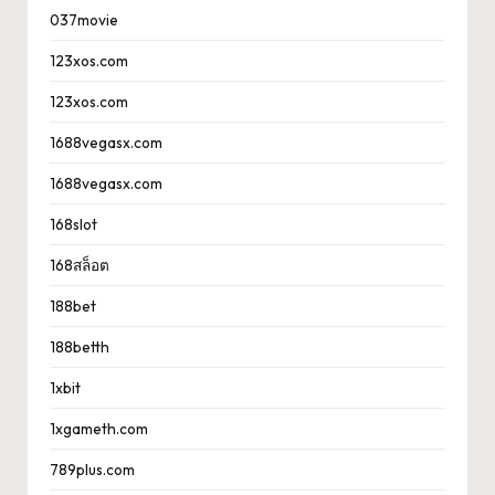
037movie
123xos.com
123xos.com
1688vegasx.com
1688vegasx.com
168slot
168สล็อต
188bet
188betth
1xbit
1xgameth.com
789plus.com