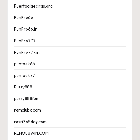
Puertoalgeciras.org
PunPro66
PunPro66.in
PunPro777
PunPro777.in
puntaek66
puntaek77
Pussy888
pussy888fun
ramclubx.com
rasri365day.com
RENO88WIN.COM