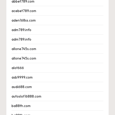
abbet789.com
acebet789.com
aden168ss.com
adm789.info
adm789.info
allone745s.com
allone745s.com
alot666
asb9999.com
audi688.com
autoslot16888.com
ba88th.com