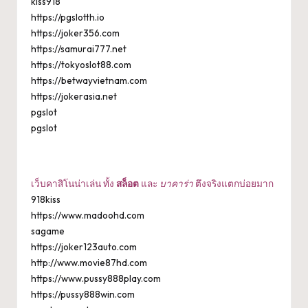
kiss918
https://pgslotth.io
https://joker356.com
https://samurai777.net
https://tokyoslot88.com
https://betwayvietnam.com
https://jokerasia.net
pgslot
pgslot
เว็บคาสิโนน่าเล่น ทั้ง
สล็อต
และ
บาคาร่า
ตึงจริงแตกบ่อยมาก
918kiss
https://www.madoohd.com
sagame
https://joker123auto.com
http://www.movie87hd.com
https://www.pussy888play.com
https://pussy888win.com