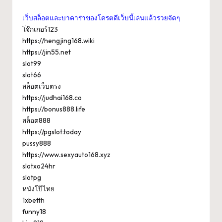
เว็บสล็อตและบาคาร่าของโครตดีเว็บนี้เล่นแล้วรวยจัดๆ
โจ๊กเกอร์123
https://hengjing168.wiki
https://jin55.net
slot99
slot66
สล็อตเว็บตรง
https://judhai168.co
https://bonus888.life
สล็อต888
https://pgslot.today
pussy888
https://www.sexyauto168.xyz
slotxo24hr
slotpg
หนังโป๊ไทย
1xbetth
funny18