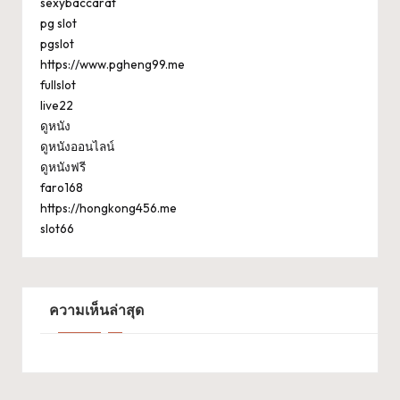
sexybaccarat
pg slot
pgslot
https://www.pgheng99.me
fullslot
live22
ดูหนัง
ดูหนังออนไลน์
ดูหนังฟรี
faro168
https://hongkong456.me
slot66
ความเห็นล่าสุด