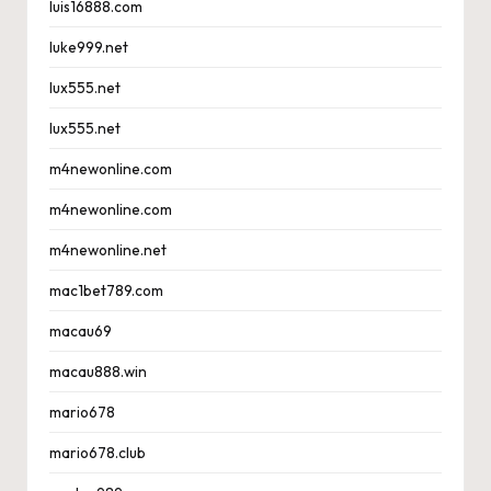
luis16888.com
luke999.net
lux555.net
lux555.net
m4newonline.com
m4newonline.com
m4newonline.net
mac1bet789.com
macau69
macau888.win
mario678
mario678.club