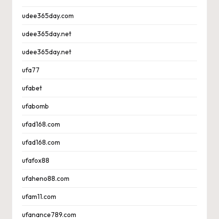
udee365day.com
udee365day.net
udee365day.net
ufa77
ufabet
ufabomb
ufad168.com
ufad168.com
ufafox88
ufaheno88.com
ufam11.com
ufanance789.com