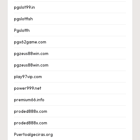
pgslot99.in
pgslotfish
Pgslotth
pgx62game.com
pgzeus88win.com
pgzeus88win.com
play97vip.com
power999.net
premium66.info
proded888x.com
proded888x.com
Puertoalgeciras.org