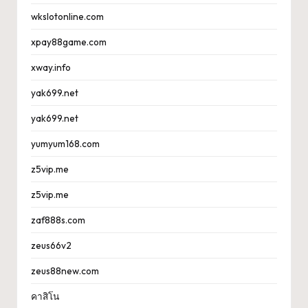
wkslotonline.com
xpay88game.com
xway.info
yak699.net
yak699.net
yumyum168.com
z5vip.me
z5vip.me
zaf888s.com
zeus66v2
zeus88new.com
คาสิโน