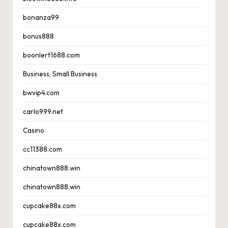
bonanza99
bonus888
boonlert1688.com
Business, Small Business
bwvip4.com
carlo999.net
Casino
cc11388.com
chinatown888.win
chinatown888.win
cupcake88x.com
cupcake88x.com