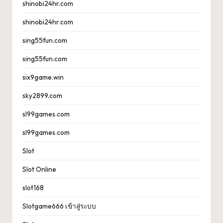
shinobi24hr.com
shinobi24hr.com
sing55fun.com
sing55fun.com
six9game.win
sky2899.com
sl99games.com
sl99games.com
Slot
Slot Online
slot168
Slotgame666 เข้าสู่ระบบ