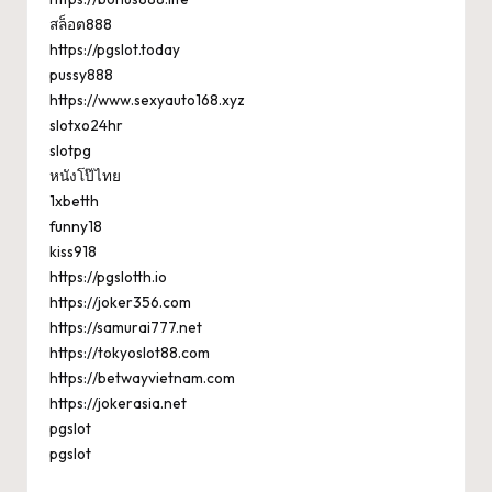
สล็อต888
https://pgslot.today
pussy888
https://www.sexyauto168.xyz
slotxo24hr
slotpg
หนังโป๊ไทย
1xbetth
funny18
kiss918
https://pgslotth.io
https://joker356.com
https://samurai777.net
https://tokyoslot88.com
https://betwayvietnam.com
https://jokerasia.net
pgslot
pgslot