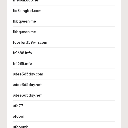
thehulk888.net
tia8kingbet.com
tkbqueen.me
tkbqueen.me
topstar359win.com
tr1688.info
tr1688.info
udee365day.com
udee365day.net
udee365day.net
ufa77
ufabet
ufabomb