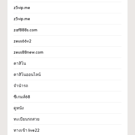
z5vip.me
z5vip.me
zaf888s.com
zeus66v2
zeus88new.com
คาสิโน
คาสิโนออนไลน์
จำนำรถ
ซีเกมส์68
ดูหนัง
ทะเบียนรถสวย
ทางเข้า live22