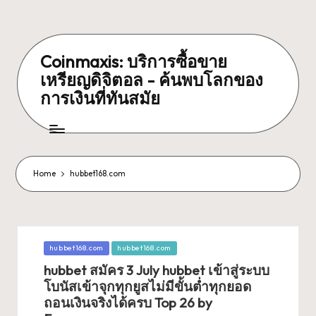
Coinmaxis: บริการซื้อขาย
เหรียญดิจิตอล - ค้นพบโลกของ
การเงินที่ทันสมัย
Home
hubbet168.com
Posted
hubbet168.com
hubbet168.com
in
hubbet สมัคร 3 July hubbet เข้าสู่ระบบ
โบนัสเข้าจุกทุกยูสไม่มีขั้นต่ำทุกยอด
ถอนเงินจริงได้ครบ Top 26 by