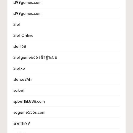
sl99games.com
sl99games.com
Slot
Slot Online
slot168
Slotgame666 เข้าสู่ระบบ
Slotxo
slotxo24hr
soibet
spbetflik888.com
sqgame555s.com
sretthi99