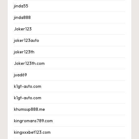
jinda55
jinda888
Joker123
joker123auto
joker123th
Joker123th.com
juad69
k1gt-auto.com
k1gt-auto.com
khumsup888.me
kingromans789.com
kingxxxbet123.com