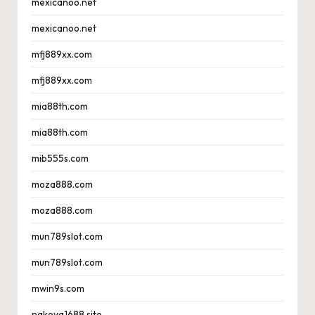
mexicanoo.net
mexicanoo.net
mfj889xx.com
mfj889xx.com
mia88th.com
mia88th.com
mib555s.com
moza888.com
moza888.com
mun789slot.com
mun789slot.com
mwin9s.com
nakoya1688.site