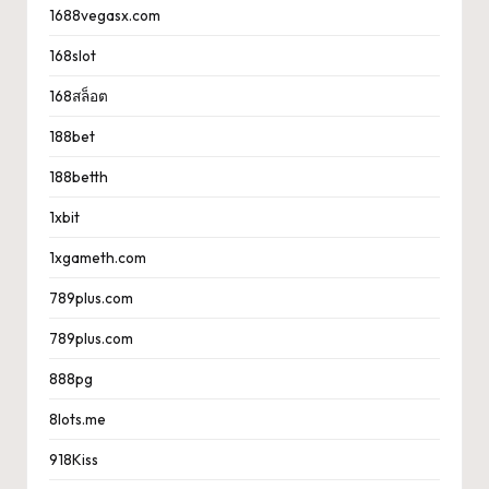
1688vegasx.com
168slot
168สล็อต
188bet
188betth
1xbit
1xgameth.com
789plus.com
789plus.com
888pg
8lots.me
918Kiss