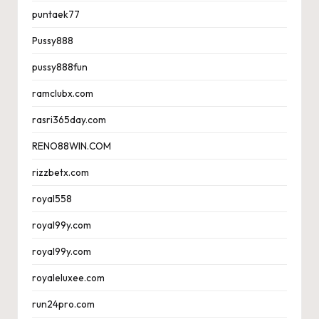
puntaek77
Pussy888
pussy888fun
ramclubx.com
rasri365day.com
RENO88WIN.COM
rizzbetx.com
royal558
royal99y.com
royal99y.com
royaleluxee.com
run24pro.com