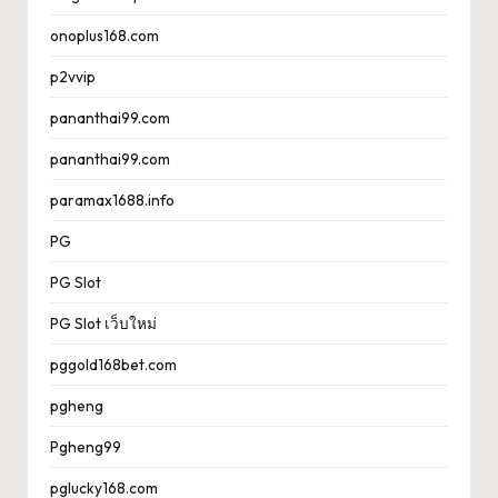
onoplus168.com
p2vvip
pananthai99.com
pananthai99.com
paramax1688.info
PG
PG Slot
PG Slot เว็บใหม่
pggold168bet.com
pgheng
Pgheng99
pglucky168.com