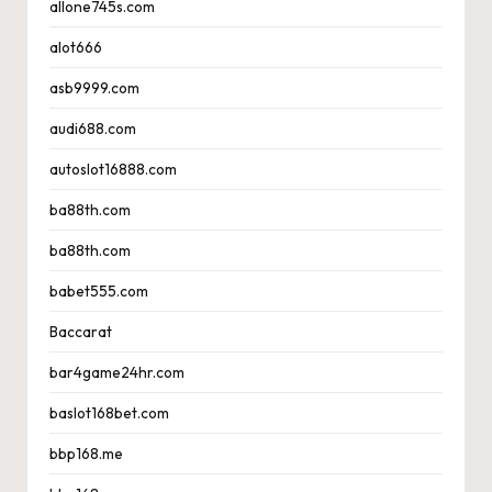
allone745s.com
alot666
asb9999.com
audi688.com
autoslot16888.com
ba88th.com
ba88th.com
babet555.com
Baccarat
bar4game24hr.com
baslot168bet.com
bbp168.me