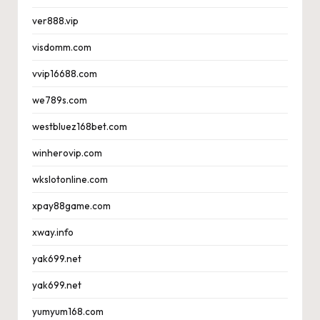
ver888.vip
visdomm.com
vvip16688.com
we789s.com
westbluez168bet.com
winherovip.com
wkslotonline.com
xpay88game.com
xway.info
yak699.net
yak699.net
yumyum168.com