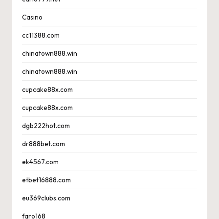
Casino
cc11388.com
chinatown888.win
chinatown888.win
cupcake88x.com
cupcake88x.com
dgb222hot.com
dr888bet.com
ek4567.com
etbet16888.com
eu369clubs.com
faro168