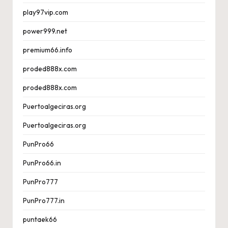
play97vip.com
power999.net
premium66.info
proded888x.com
proded888x.com
Puertoalgeciras.org
Puertoalgeciras.org
PunPro66
PunPro66.in
PunPro777
PunPro777.in
puntaek66