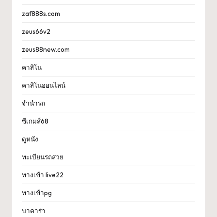
zaf888s.com
zeus66v2
zeus88new.com
คาสิโน
คาสิโนออนไลน์
จำนำรถ
ซีเกมส์68
ดูหนัง
ทะเบียนรถสวย
ทางเข้า live22
ทางเข้าpg
บาคาร่า