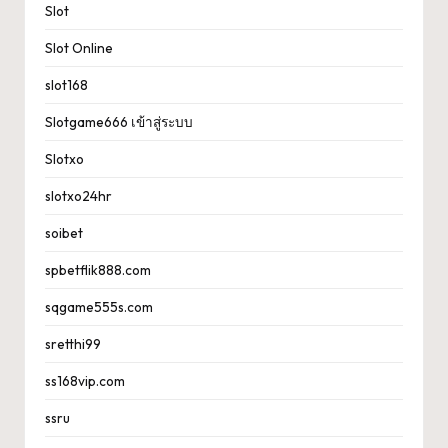
Slot
Slot Online
slot168
Slotgame666 เข้าสู่ระบบ
Slotxo
slotxo24hr
soibet
spbetflik888.com
sqgame555s.com
sretthi99
ss168vip.com
ssru