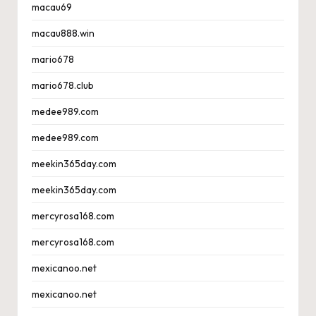
macau69
macau888.win
mario678
mario678.club
medee989.com
medee989.com
meekin365day.com
meekin365day.com
mercyrosa168.com
mercyrosa168.com
mexicanoo.net
mexicanoo.net