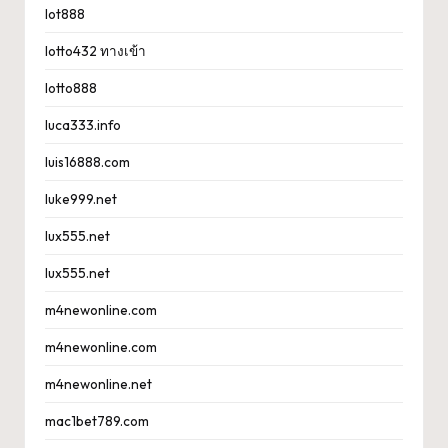
lot888
lotto432 ทางเข้า
lotto888
luca333.info
luis16888.com
luke999.net
lux555.net
lux555.net
m4newonline.com
m4newonline.com
m4newonline.net
mac1bet789.com