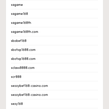
sagame
sagame168
sagame168th
sagame168th.com
sbobet168
sbotop1688.com
sbotop1688.com
sclass8888.com
scr888
sexxybet168-casino.com
sexxybet168-casino.com
sexy168