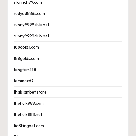
starrich99.com
sudyod888s.com
sunny9999club.net
sunny9999club.net
t88golds.com
t88golds.com
tangtem168
temmax69
thaisiambet.store
thehulk888.com
thehulk888.net
tia8kingbet.com