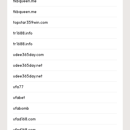
tkbqueen.me
tkbqueen.me
topstar359win.com
tr1688.info
tr1688.info
udee365day.com
udee365day.net
udee365day.net
ufa77
ufabet
ufabomb
ufad168.com
ufad168.com