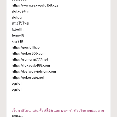
https://www.sexyauto168.xyz
slotxo24hr
slotpg
หนังโป๊ไทย
1xbetth
funny18
kiss918
https://pgslotth.io
https://joker356.com
https://samurai777.net
https://tokyoslot88.com
https://betwayvietnam.com
https://jokerasia.net
pgslot
pgslot
เว็บคาสิโนน่าเล่น ทั้ง
สล็อต
และ
บาคาร่า
ตึงจริงแตกบ่อยมาก
918kiss