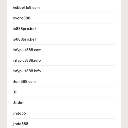
hubbet168.com
hydra888
ib888pro.bet
ib888pro.bet
infyplus888.com
infyplus888.info
infyplus888.info
item388.com
Jili
Jilislot
jinda55
jinda888