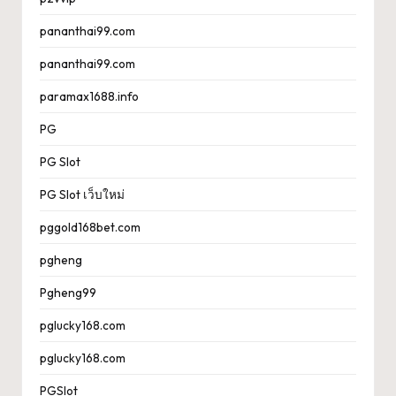
pananthai99.com
pananthai99.com
paramax1688.info
PG
PG Slot
PG Slot เว็บใหม่
pggold168bet.com
pgheng
Pgheng99
pglucky168.com
pglucky168.com
PGSlot