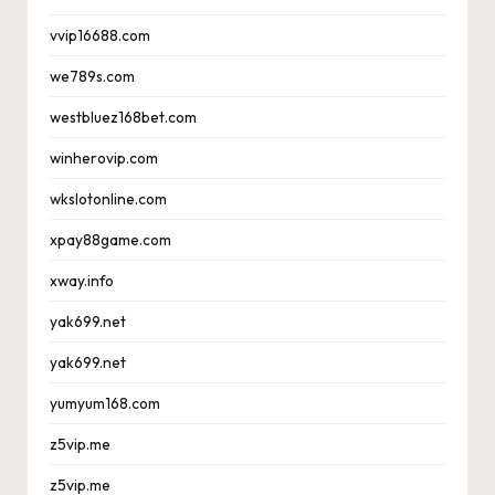
vvip16688.com
we789s.com
westbluez168bet.com
winherovip.com
wkslotonline.com
xpay88game.com
xway.info
yak699.net
yak699.net
yumyum168.com
z5vip.me
z5vip.me