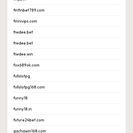
finfinbet789.com
finnivips.com
fiwdee.bet
fiwdee.bet
fiwdee.win
fox689ok.com
fullslotpg
fullslotpg168.com
funny18
funny18.in
future24bet.com
gachawin168.com