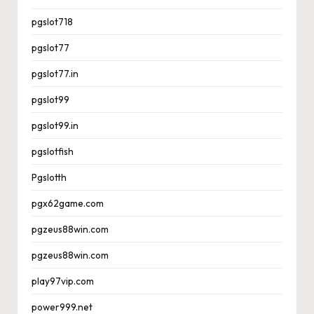
pgslot718
pgslot77
pgslot77.in
pgslot99
pgslot99.in
pgslotfish
Pgslotth
pgx62game.com
pgzeus88win.com
pgzeus88win.com
play97vip.com
power999.net