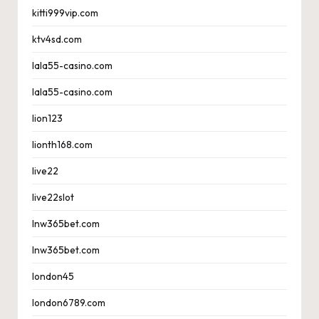
kitti999vip.com
ktv4sd.com
lala55-casino.com
lala55-casino.com
lion123
lionth168.com
live22
live22slot
lnw365bet.com
lnw365bet.com
london45
london6789.com