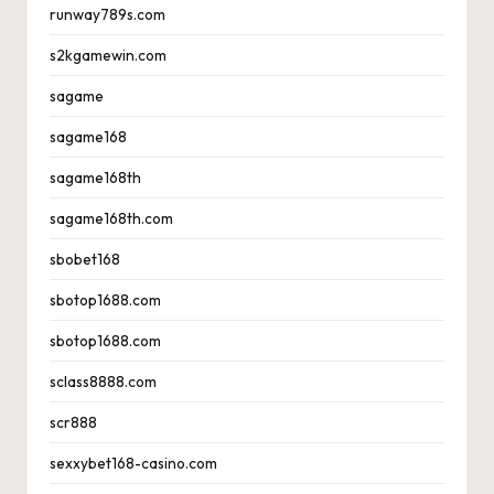
runway789s.com
s2kgamewin.com
sagame
sagame168
sagame168th
sagame168th.com
sbobet168
sbotop1688.com
sbotop1688.com
sclass8888.com
scr888
sexxybet168-casino.com