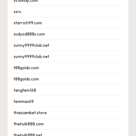
ss168vip.com
ssru
starrich99.com
sudyod888s.com
sunny9999club.net
sunny9999club.net
t88golds.com
t88golds.com
tangtem168
temmax69
thaisiambet.store
thehulk888.com
thehulk888.net