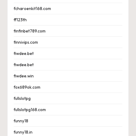
fcharoenkit168.com
ff123th
finfinbet789.com
finnivips.com
fiwdee.bet
fiwdee.bet
fiwdee.win
fox689ok.com
fullslotpg
fullslotpg168.com
funny18
funny18.in