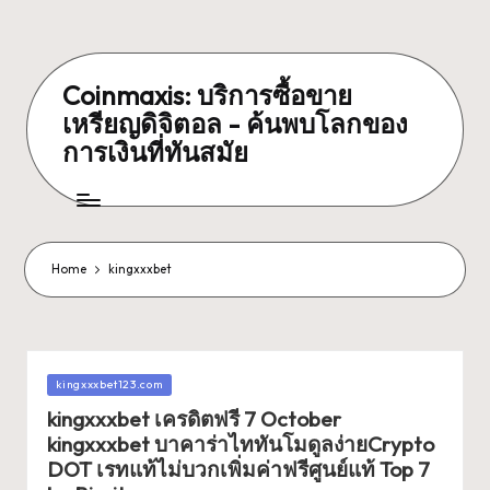
Coinmaxis: บริการซื้อขาย
เหรียญดิจิตอล - ค้นพบโลกของ
การเงินที่ทันสมัย
Home
kingxxxbet
Posted
kingxxxbet123.com
in
kingxxxbet เครดิตฟรี 7 October
kingxxxbet บาคาร่าไททันโมดูลง่ายCrypto
DOT เรทแท้ไม่บวกเพิ่มค่าฟรีศูนย์แท้ Top 7