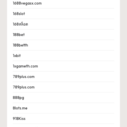
1688vegasx.com
168slot
168สล็อต
188bet
188betth
1xbit
1xgameth.com
789plus.com
789plus.com
888pg
8lots.me
918Kiss