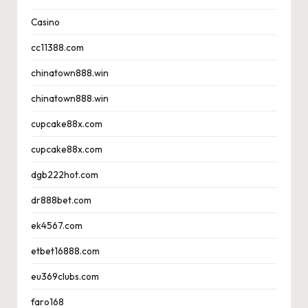
Casino
cc11388.com
chinatown888.win
chinatown888.win
cupcake88x.com
cupcake88x.com
dgb222hot.com
dr888bet.com
ek4567.com
etbet16888.com
eu369clubs.com
faro168