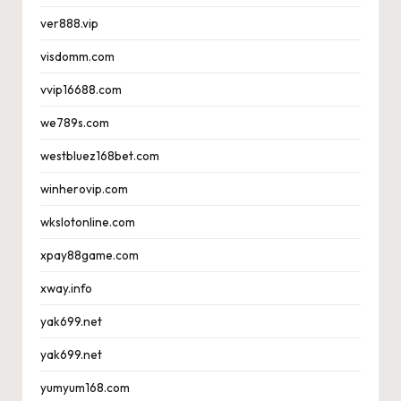
ver888.vip
visdomm.com
vvip16688.com
we789s.com
westbluez168bet.com
winherovip.com
wkslotonline.com
xpay88game.com
xway.info
yak699.net
yak699.net
yumyum168.com