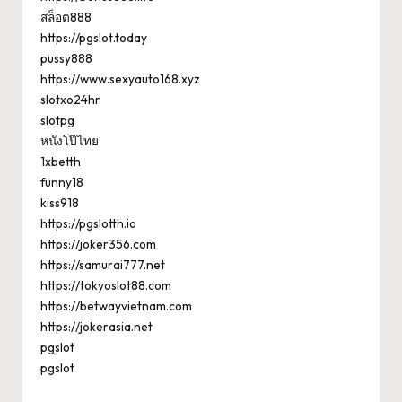
สล็อต888
https://pgslot.today
pussy888
https://www.sexyauto168.xyz
slotxo24hr
slotpg
หนังโป๊ไทย
1xbetth
funny18
kiss918
https://pgslotth.io
https://joker356.com
https://samurai777.net
https://tokyoslot88.com
https://betwayvietnam.com
https://jokerasia.net
pgslot
pgslot