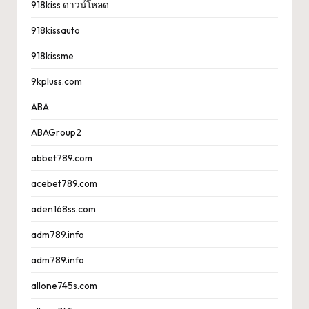
918kiss ดาวน์โหลด
918kissauto
918kissme
9kpluss.com
ABA
ABAGroup2
abbet789.com
acebet789.com
aden168ss.com
adm789.info
adm789.info
allone745s.com