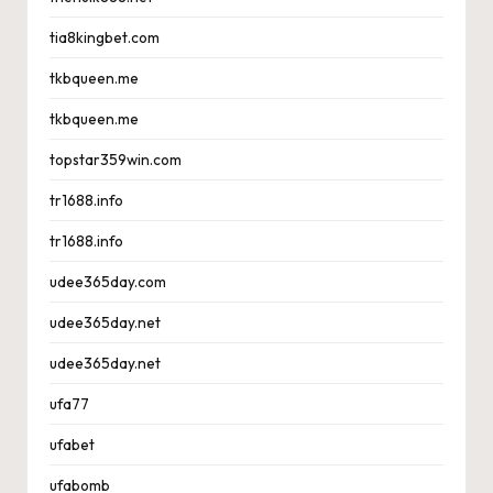
tia8kingbet.com
tkbqueen.me
tkbqueen.me
topstar359win.com
tr1688.info
tr1688.info
udee365day.com
udee365day.net
udee365day.net
ufa77
ufabet
ufabomb