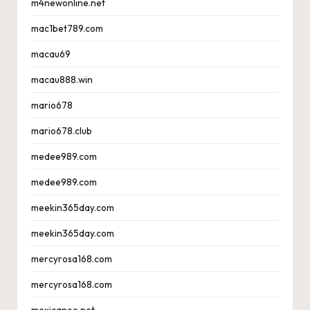
m4newonline.net
mac1bet789.com
macau69
macau888.win
mario678
mario678.club
medee989.com
medee989.com
meekin365day.com
meekin365day.com
mercyrosa168.com
mercyrosa168.com