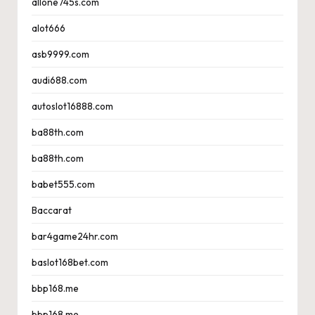
allone745s.com
alot666
asb9999.com
audi688.com
autoslot16888.com
ba88th.com
ba88th.com
babet555.com
Baccarat
bar4game24hr.com
baslot168bet.com
bbp168.me
bbp168.me