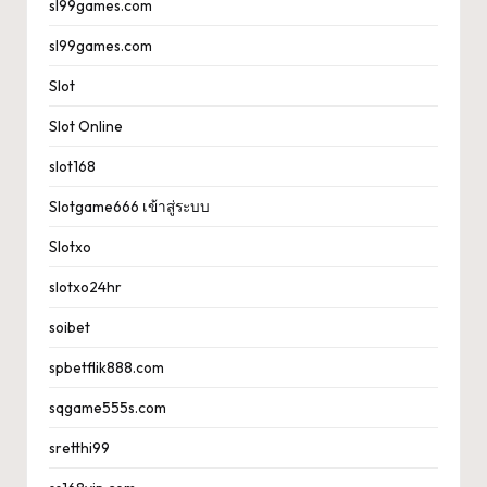
sl99games.com
sl99games.com
Slot
Slot Online
slot168
Slotgame666 เข้าสู่ระบบ
Slotxo
slotxo24hr
soibet
spbetflik888.com
sqgame555s.com
sretthi99