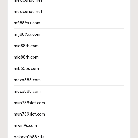
mexicanoo.net
mexicanoo.net
mfj889xx.com
mfj889xx.com
mia88th.com
mia88th.com
mib555s.com
moza888.com
moza888.com
mun789slot.com
mun789slot.com
mwin9s.com
nakoya1688.site