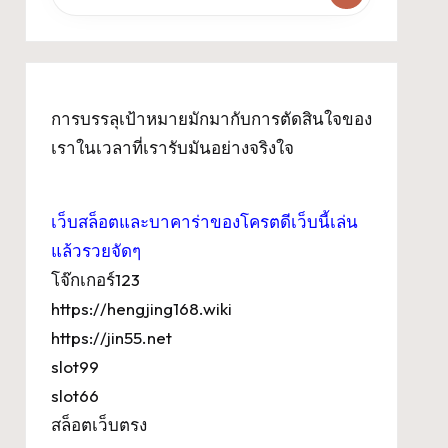
การบรรลุเป้าหมายมักมากับการตัดสินใจของ
เราในเวลาที่เรารับมันอย่างจริงใจ
เว็บสล็อตและบาคาร่าของโครตดีเว็บนี้เล่น
แล้วรวยจัดๆ
โจ๊กเกอร์123
https://hengjing168.wiki
https://jin55.net
slot99
slot66
สล็อตเว็บตรง