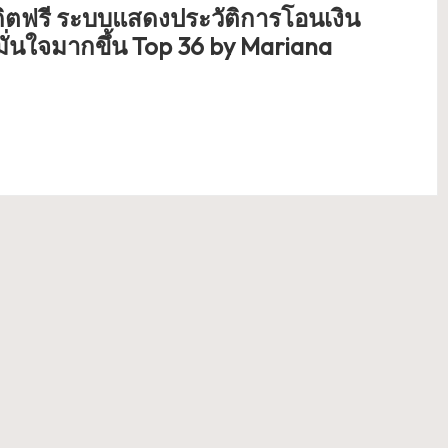
ิตฟรี ระบบแสดงประวัติการโอนเงิน
ั่นใจมากขึ้น Top 36 by Mariana