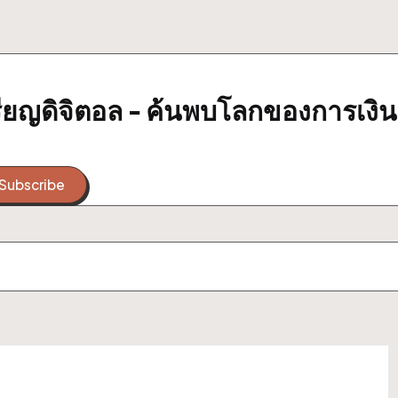
ียญดิจิตอล - ค้นพบโลกของการเงินท
Subscribe