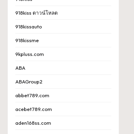
918kiss ดาวน์โหลด
918kissauto
918kissme
9kpluss.com
ABA
ABAGroup2
abbet789.com
acebet789.com
aden168ss.com