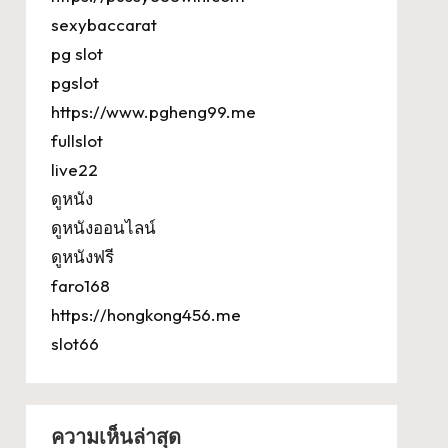
sexybaccarat
pg slot
pgslot
https://www.pgheng99.me
fullslot
live22
ดูหนัง
ดูหนังออนไลน์
ดูหนังฟรี
faro168
https://hongkong456.me
slot66
ความเห็นล่าสุด