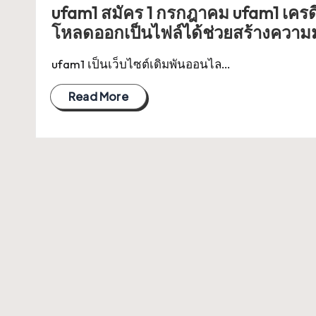
in
ufam1 สมัคร 1 กรกฎาคม ufam1 เครด
โหลดออกเป็นไฟล์ได้ช่วยสร้างความม
ufam1 เป็นเว็บไซต์เดิมพันออนไล…
Read More