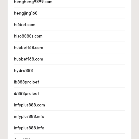
hengheng9899.com
hengjing168
hi6bet.com
hiso8888s.com
hubbet168.com
hubbet168.com
hydra888
ib888pro.bet
ib888pro.bet
infyplus888.com
infyplus888.info
infyplus888.info