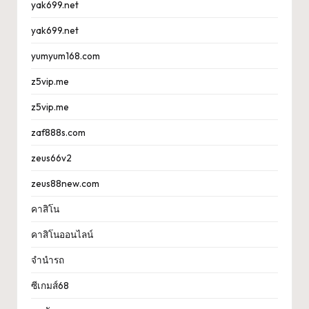
yak699.net
yak699.net
yumyum168.com
z5vip.me
z5vip.me
zaf888s.com
zeus66v2
zeus88new.com
คาสิโน
คาสิโนออนไลน์
จำนำรถ
ซีเกมส์68