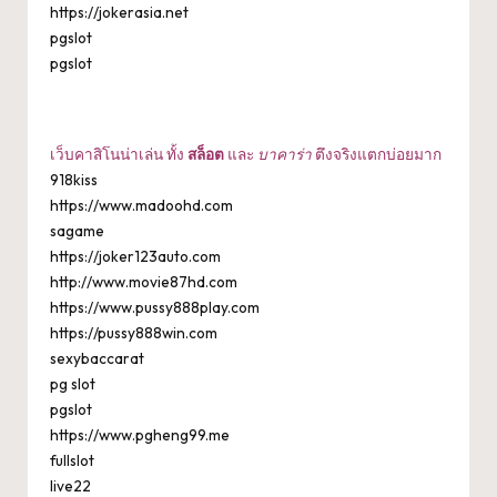
https://jokerasia.net
pgslot
pgslot
เว็บคาสิโนน่าเล่น ทั้ง
สล็อต
และ
บาคาร่า
ตึงจริงแตกบ่อยมาก
918kiss
https://www.madoohd.com
sagame
https://joker123auto.com
http://www.movie87hd.com
https://www.pussy888play.com
https://pussy888win.com
sexybaccarat
pg slot
pgslot
https://www.pgheng99.me
fullslot
live22