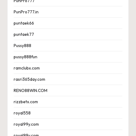
PunPro777
PunPro777.in
puntaek66
puntaek77
Pussy888
pussy888fun
ramclubx.com
rasri365day.com
RENO88WIN.COM
rizzbetx.com
royal558
royal99y.com
royal99y.com