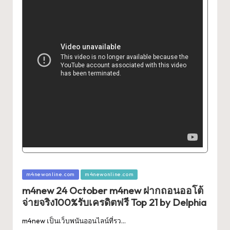
Posted
m4newonline.com
m4newonline.com
in
m4new 24 October m4new ฝากถอนออโต้
จ่ายจริง100%รับเครดิตฟรี Top 21 by Delphia
m4new เป็นเว็บพนันออนไลน์ที่รว…