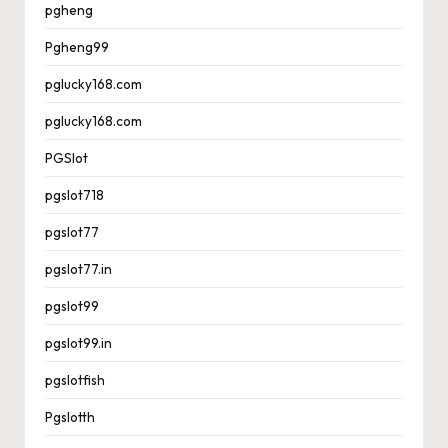
pgheng
Pgheng99
pglucky168.com
pglucky168.com
PGSlot
pgslot718
pgslot77
pgslot77.in
pgslot99
pgslot99.in
pgslotfish
Pgslotth