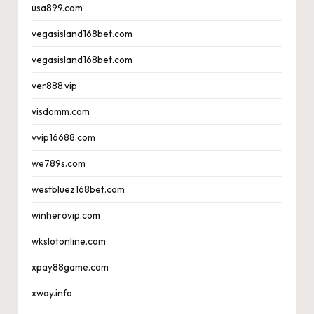
usa899.com
vegasisland168bet.com
vegasisland168bet.com
ver888.vip
visdomm.com
vvip16688.com
we789s.com
westbluez168bet.com
winherovip.com
wkslotonline.com
xpay88game.com
xway.info