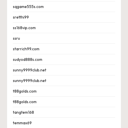
sqgame555s.com
sretthi99
ss168vip.com
ssru
starrich99.com
sudyod888s.com
sunny9999club.net
sunny9999club.net
t88golds.com
t88golds.com
tangtem168
temmax69