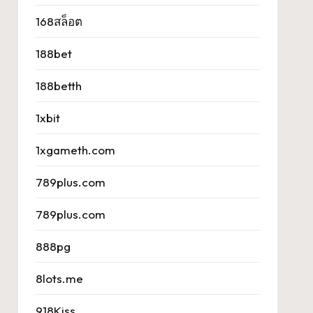
168สล็อต
188bet
188betth
1xbit
1xgameth.com
789plus.com
789plus.com
888pg
8lots.me
918Kiss