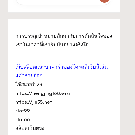
การบรรลุเป้าหมายมักมากับการตัดสินใจของ
เราในเวลาที่เรารับมันอย่างจริงใจ
เว็บสล็อตและบาคาร่าของโครตดีเว็บนี้เล่น
แล้วรวยจัดๆ
โจ๊กเกอร์123
https://hengjing168.wiki
https://jin55.net
slot99
slot66
สล็อตเว็บตรง