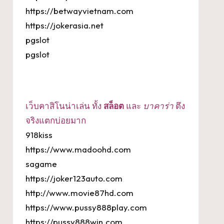
https://betwayvietnam.com
https://jokerasia.net
pgslot
pgslot
เว็บคาสิโนน่าเล่น ทั้ง
สล็อต
และ
บาคาร่า
ตึง
จริงแตกบ่อยมาก
918kiss
https://www.madoohd.com
sagame
https://joker123auto.com
http://www.movie87hd.com
https://www.pussy888play.com
https://pussy888win.com