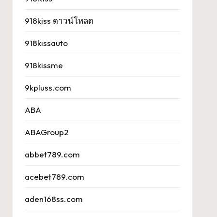
918kiss ดาวน์โหลด
918kissauto
918kissme
9kpluss.com
ABA
ABAGroup2
abbet789.com
acebet789.com
aden168ss.com