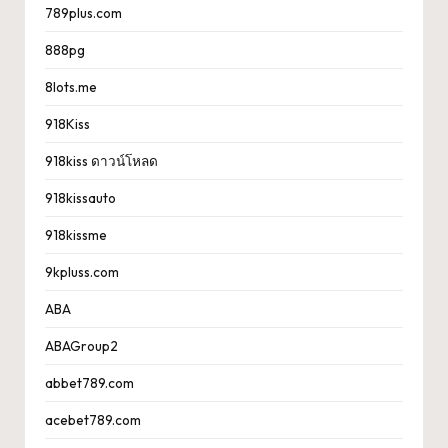
789plus.com
888pg
8lots.me
918Kiss
918kiss ดาวน์โหลด
918kissauto
918kissme
9kpluss.com
ABA
ABAGroup2
abbet789.com
acebet789.com