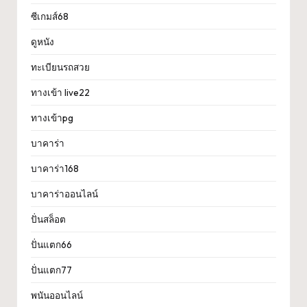
ซีเกมส์68
ดูหนัง
ทะเบียนรถสวย
ทางเข้า live22
ทางเข้าpg
บาคาร่า
บาคาร่า168
บาคาร่าออนไลน์
ปั่นสล็อต
ปั่นแตก66
ปั่นแตก77
พนันออนไลน์