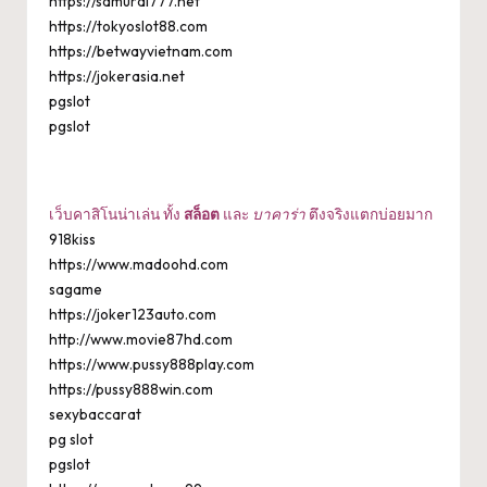
https://samurai777.net
https://tokyoslot88.com
https://betwayvietnam.com
https://jokerasia.net
pgslot
pgslot
เว็บคาสิโนน่าเล่น ทั้ง
สล็อต
และ
บาคาร่า
ตึงจริงแตกบ่อยมาก
918kiss
https://www.madoohd.com
sagame
https://joker123auto.com
http://www.movie87hd.com
https://www.pussy888play.com
https://pussy888win.com
sexybaccarat
pg slot
pgslot