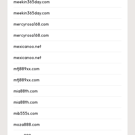
meekin365day.com
meekin365day.com
mercyrosa168.com
mercyrosa168.com
mexicanoo.net
mexicanoo.net
mfj889xx.com
mfj889xx.com
mia88th.com
mia88th.com
mib555s.com
moza888.com