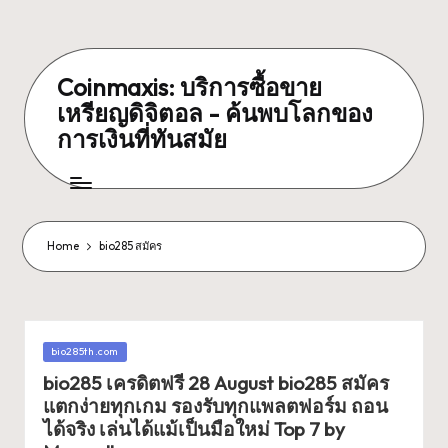
Coinmaxis: บริการซื้อขาย
เหรียญดิจิตอล - ค้นพบโลกของ
การเงินที่ทันสมัย
Home
bio285 สมัคร
Posted
bio285th.com
in
bio285 เครดิตฟรี 28 August bio285 สมัคร
แตกง่ายทุกเกม รองรับทุกแพลตฟอร์ม ถอน
ได้จริง เล่นได้แม้เป็นมือใหม่ Top 7 by