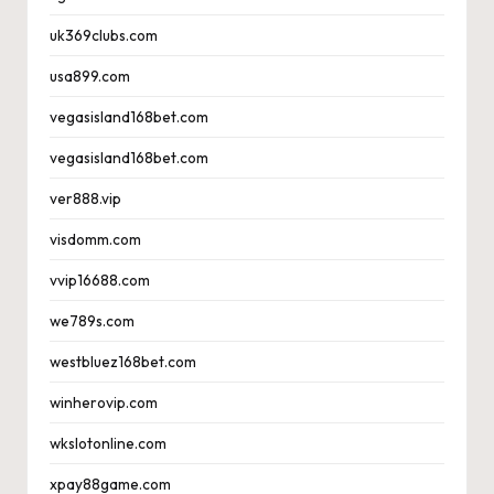
uk369clubs.com
usa899.com
vegasisland168bet.com
vegasisland168bet.com
ver888.vip
visdomm.com
vvip16688.com
we789s.com
westbluez168bet.com
winherovip.com
wkslotonline.com
xpay88game.com