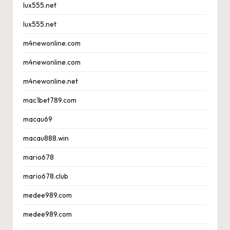
lux555.net
lux555.net
m4newonline.com
m4newonline.com
m4newonline.net
mac1bet789.com
macau69
macau888.win
mario678
mario678.club
medee989.com
medee989.com