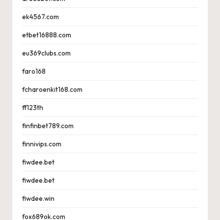
ek4567.com
etbet16888.com
eu369clubs.com
faro168
fcharoenkit168.com
ff123th
finfinbet789.com
finnivips.com
fiwdee.bet
fiwdee.bet
fiwdee.win
fox689ok.com