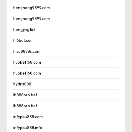
hengheng9899.com
hengheng9899.com
hengjing168
hi6bet.com
hiso8888s.com
hubbet168.com
hubbet168.com
hydra888
ib888pro.bet
ib888pro.bet
infyplus888.com
infyplus888.info