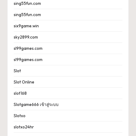
sing55fun.com
sing55fun.com
six9game.win
sky2899.com
sl99games.com
sl99games.com
Slot
Slot Online
slot168
Slotgame666 เข้าสู่ระบบ
Slotxo
slotxo24hr