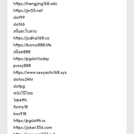
https://hengjing168.wiki
https://jin55.net
slot99
slot66
สล็อตเว็บตรง
https://judhai168.co
https://bonus888.life
สล็อต888
https://pgslot.today
pussy888
https://www.sexyauto168.xyz
slotxo24hr
slotpg
หนังโป๊ไทย
1xbetth
funny18
kiss918
https://pgslotth.io
https://joker356.com