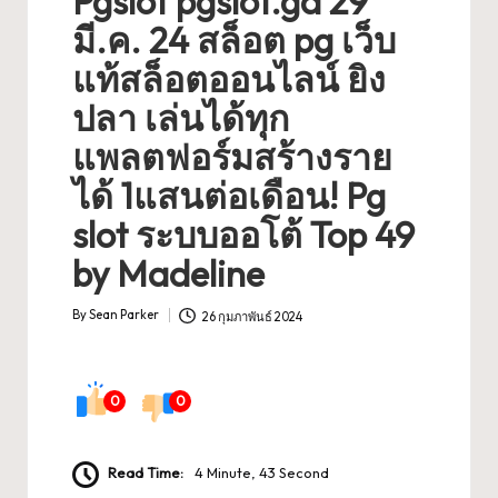
Pgslot pgslot.gd 29
มี.ค. 24 สล็อต pg เว็บ
แท้สล็อตออนไลน์ ยิง
ปลา เล่นได้ทุก
แพลตฟอร์มสร้างราย
ได้ 1แสนต่อเดือน! Pg
slot ระบบออโต้ Top 49
by Madeline
By
Sean Parker
26 กุมภาพันธ์ 2024
Posted
by
0
0
Read Time:
4 Minute, 43 Second