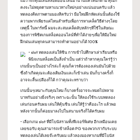
แม้ว่าจะคุณเล่นสล็อตออนไลน์มานานแค่ไหนก็ตาม คุณก็
คงจะไม่หยุดตามหาแนวทางใหม่ๆอย่างแน่นอนครับ แล้ว
ทดลองคิดภาพตามมองสิครับว่า มือใหม่ฝึกหัดเล่นนั้นต้องใช้
ความพากเพียรแค่ไหนสำหรับเพื่อการหาเคล็ดวิธีต่างๆโดย
เหตุนี้ ในพาร์ทนี้ ผมจะสะสมเคล็ดลับหลักๆที่ใช้ในลัษณะ
ของการพิชิตเกมสล็อตออนไลน์ที่ทำได้ง่ายๆเพื่อให้มือใหม่
ฝึกฝนเล่นทุกคนสามารถทำตามอย่างได้ 100%
• slot ทดลองเล่นให้ชิน การเข้าไปศึกษาเล่าเรียนหรือ
พินิจเกมสล็อตเป็นสิ่งจำเป็น แต่ว่าถ้าหากคุณใคร่รู้ว่า
เกมนั้นๆเป็นอย่างไรล่ะก็ คุณก็ควรต้องลองเล่นมันไปด้วย
ซึ่งถ้าเกิดคุณจะต้องเติมเงินและก็เข้าเล่น มันก็บางครั้งก็
อาจจะสิ้นเปลืองก็ได้ กว่าคุณจะทราบว่า
เกมนั้นๆเหมาะกับคุณไหม ก็บางครั้งอาจจะหมดไปหลาย
บาทกันอย่างยิ่งจริงๆ เพราะฉะนั้น ให้ลองใช้ระบบทดลอง
เล่นก่อนครับผม เล่นให้คุ้นชิน เล่นให้รู้ว่าคืออะไร แล้วพอ
หลังจากนั้นก็ค่อยมาลงไปในสนามจริงก็ได้ครับผม
• เลือกเกม slot ที่มีโบนัสรวมทั้งฟีเจอร์พิเศษ อีกเหมือนเคย
เลยขอรับ คุณสามารถเข้าสล็อต PG ของพวกเรากับระบบ
ทดลองเล่นได้เลยจ๊ะครับผม แล้วลองมองหาเกมที่มีโบนัส