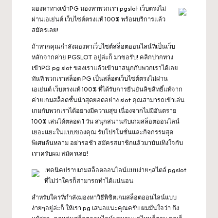
มองหาทางเข้าPG มองหาพวกเรา pgslot เว็บตรงไม่
ผ่านเอเย่นต์ เว็บไซต์ตรงแท้ 100% พร้อมบริการแล้ว
สมัครเลย!
ถ้าหากคุณกำลังมองหาเว็บไซต์สล็อตออนไลน์ที่เป็นเว็บ
หลักจากค่าย PGSLOT อยู่ล่ะก็ มาขอรับ! คลิกปากทาง
เข้าPG
pg slot
ของเราแล้วเข้ามาสนุกกับพวกเราได้เลย
ทันที พวกเราสล็อต PG เป็นสล็อตเว็บไซต์ตรงไม่ผ่าน
เอเย่นต์ เว็บตรงแท้ 100% ที่ได้รับการยืนยันลิขสิทธิ์แท้จาก
ค่ายเกมสล็อตชั้นนำสุดยอดอย่าง slot คุณสามารถเข้าเล่น
เกมกับพวกเราได้อย่างมีความสุข เนื่องจากไม่มีอันตราย
100% เล่นได้ตลอด 1 วัน สนุกสนานกับเกมสล็อตออนไลน์
เยอะแยะในแบบของคุณ รับโปรโมชั่นและกิจกรรมสุด
พิเศษล้นหลาม อย่ารอช้า สมัครสมาชิกแล้วมาบันเทิงใจกับ
เราครับผม สมัครเลย!
เทคนิคปราบเกมสล็อตออนไลน์แบบง่ายๆสไตล์ pgslot
ที่ไม่ว่าใครก็สามารถทำได้แน่นอน
สำหรับใครที่กำลังมองหาวิธีพิชิตเกมสล็อตออนไลน์แบบ
ง่ายๆอยู่ล่ะก็ ให้เรา
pg
เสนอแนะคุณครับ ผมมั่นใจว่า ถึง