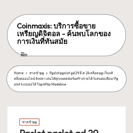
Coinmaxis: บริการซื้อขาย
เหรียญดิจิตอล - ค้นพบโลกของ
การเงินที่ทันสมัย
Home
ทางเข้าpg
Pgslot pgslot.gd 29 มี.ค. 24 สล็อต pg เว็บแท้
สล็อตออนไลน์ ยิงปลา เล่นได้ทุกแพลตฟอร์มสร้างรายได้ 1แสนต่อเดือน! Pg
slot ระบบออโต้ Top 49 by Madeline
Posted
ทางเข้าpg
in