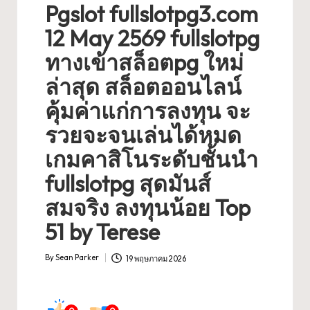
Pgslot fullslotpg3.com
12 May 2569 fullslotpg
ทางเข้าสล็อตpg ใหม่
ล่าสุด สล็อตออนไลน์
คุ้มค่าแก่การลงทุน จะ
รวยจะจนเล่นได้หมด
เกมคาสิโนระดับชั้นนำ
fullslotpg สุดมันส์
สมจริง ลงทุนน้อย Top
51 by Terese
By
Sean Parker
19 พฤษภาคม 2026
Posted
by