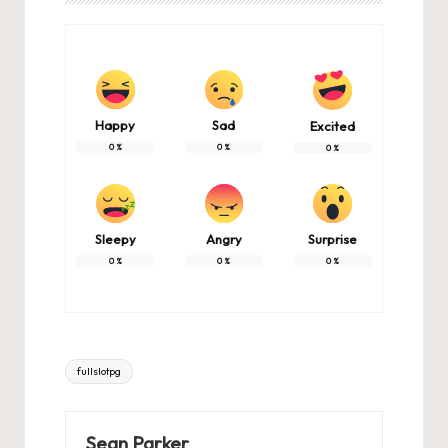
Happy
Sad
Excited
0
%
0
%
0
%
Sleepy
Angry
Surprise
0
%
0
%
0
%
Tags:
fullslotpg
Sean Parker