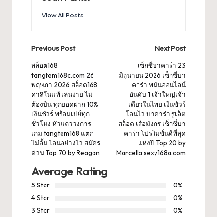
View All Posts
Post
Previous Post
Next Post
navigation
สล็อต168
เซ็กซี่บาคาร่า 23
tangtem168c.com 26
มิถุนายน 2026 เซ็กซี่บา
พฤษภา 2026 สล็อต168
คาร่า พนันออนไลน์
คาสิโนแท้ เล่นง่าย ไม่
อันดับ 1 เจ้าใหญ่เจ้า
ต้องบิน ทุกยอดฝาก 10%
เดียวในไทย เงินชัวร์
เงินชัวร์ พร้อมเปย์ทุก
โอนไว บาคาร่า รูเล็ต
ชั่วโมง หัวแถววงการ
สล็อต เสือมังกร เซ็กซี่บา
เกม tangtem168 แตก
คาร่า โปรโมชั่นดีที่สุด
ไม่อั้น โอนอย่างไว สมัคร
แห่งปี Top 20 by
ด่วน Top 70 by Reagan
Marcella sexy168a.com
Average Rating
5 Star
0%
4 Star
0%
3 Star
0%