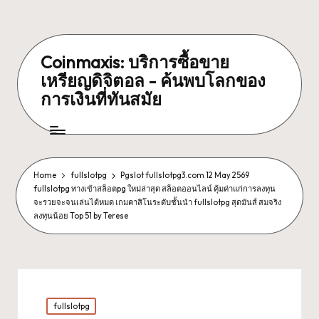
Coinmaxis: บริการซื้อขาย
เหรียญดิจิตอล - ค้นพบโลกของ
การเงินที่ทันสมัย
Home
fullslotpg
Pgslot fullslotpg3.com 12 May 2569
fullslotpg ทางเข้าสล็อตpg ใหม่ล่าสุด สล็อตออนไลน์ คุ้มค่าแก่การลงทุน
จะรวยจะจนเล่นได้หมด เกมคาสิโนระดับชั้นนำ fullslotpg สุดมันส์ สมจริง
ลงทุนน้อย Top 51 by Terese
Posted
fullslotpg
in