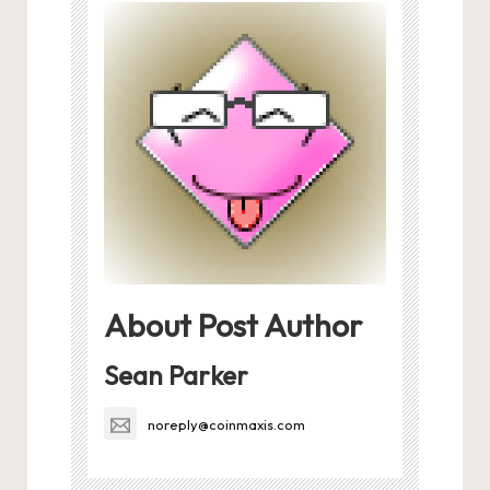
About Post Author
Sean Parker
noreply@coinmaxis.com