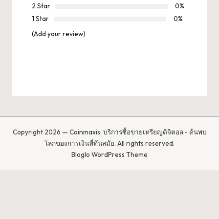
2 Star
0%
1 Star
0%
(Add your review)
Copyright 2026 — Coinmaxis: บริการซื้อขายเหรียญดิจิตอล - ค้นพบ
โลกของการเงินที่ทันสมัย. All rights reserved.
Bloglo WordPress Theme