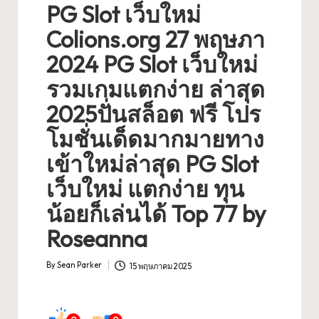
PG Slot เว็บใหม่
Colions.org 27 พฤษภา
2024 PG Slot เว็บใหม่
รวมเกมแตกง่าย ล่าสุด
2025ปั่นสล็อต ฟรี โปร
โมชั่นเด็ดมากมายทาง
เข้าใหม่ล่าสุด PG Slot
เว็บใหม่ แตกง่าย ทุน
น้อยก็เล่นได้ Top 77 by
Roseanna
By
Sean Parker
15 พฤษภาคม 2025
Posted
by