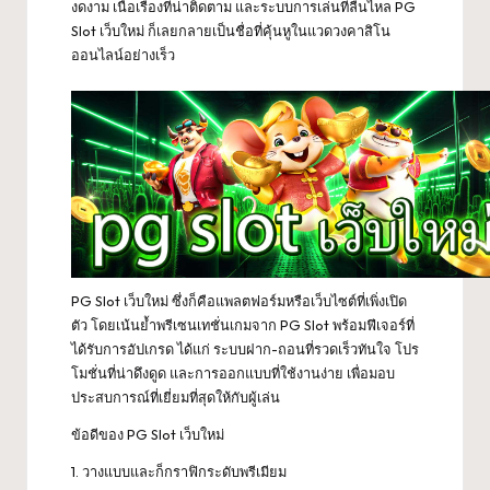
งดงาม เนื้อเรื่องที่น่าติดตาม และระบบการเล่นที่ลื่นไหล PG
Slot เว็บใหม่ ก็เลยกลายเป็นชื่อที่คุ้นหูในแวดวงคาสิโน
ออนไลน์อย่างเร็ว
PG Slot เว็บใหม่ ซึ่งก็คือแพลตฟอร์มหรือเว็บไซต์ที่เพิ่งเปิด
ตัว โดยเน้นย้ำพรีเซนเทชั่นเกมจาก PG Slot พร้อมฟีเจอร์ที่
ได้รับการอัปเกรด ได้แก่ ระบบฝาก-ถอนที่รวดเร็วทันใจ โปร
โมชั่นที่น่าดึงดูด และการออกแบบที่ใช้งานง่าย เพื่อมอบ
ประสบการณ์ที่เยี่ยมที่สุดให้กับผู้เล่น
ข้อดีของ PG Slot เว็บใหม่
1. วางแบบและก็กราฟิกระดับพรีเมียม