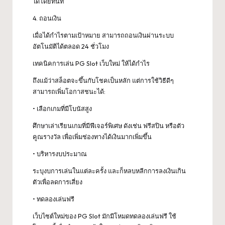
ได้โดยทันที
4. ถอนเงิน
เมื่อได้กำไรตามเป้าหมาย สามารถถอนเงินผ่านระบบ
อัตโนมัติได้ตลอด 24 ชั่วโมง
เทคนิคการเล่น PG Slot เว็บใหม่ ให้ได้กำไร
ถึงแม้ว่าสล็อตจะขึ้นกับโชคเป็นหลัก แต่การใช้วิธีดีๆ
สามารถเพิ่มโอกาสชนะได้:
• เลือกเกมที่มีโบนัสสูง
ศึกษาเล่าเรียนเกมที่มีฟีเจอร์พิเศษ ดังเช่น ฟรีสปิน หรือตัว
คูณรางวัล เพื่อเพิ่มช่องทางได้เงินมากเพิ่มขึ้น
• บริหารงบประมาณ
ระบุงบการเล่นในแต่ละครั้ง และก็หลบหลีกการลงเงินเกิน
ตัวเพื่อลดการเสี่ยง
• ทดลองเล่นฟรี
เว็บไซต์ใหม่ของ PG Slot มักมีโหมดทดลองเล่นฟรี ใช้