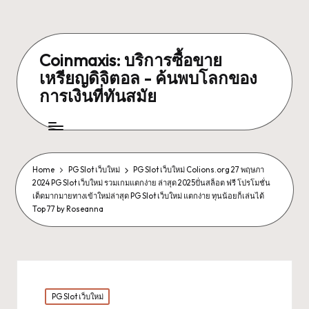
Coinmaxis: บริการซื้อขาย
เหรียญดิจิตอล - ค้นพบโลกของ
การเงินที่ทันสมัย
Home
PG Slot เว็บใหม่
PG Slot เว็บใหม่ Colions.org 27 พฤษภา
2024 PG Slot เว็บใหม่ รวมเกมแตกง่าย ล่าสุด 2025ปั่นสล็อต ฟรี โปรโมชั่น
เด็ดมากมายทางเข้าใหม่ล่าสุด PG Slot เว็บใหม่ แตกง่าย ทุนน้อยก็เล่นได้
Top 77 by Roseanna
Posted
PG Slot เว็บใหม่
in