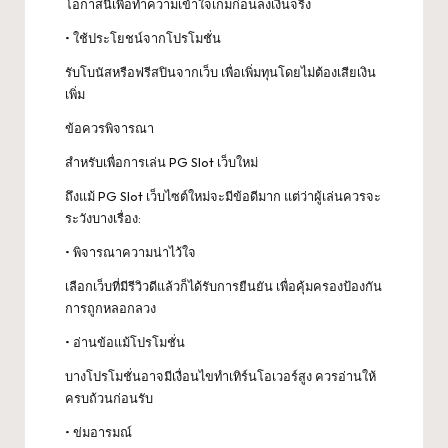
โอกาสนี้เพื่อทำความเข้าใจเกมก่อนลงเงินจริง
• ใช้ประโยชน์จากโปรโมชั่น
รับโบนัสหรือฟรีสปินจากเว็บ เพื่อเพิ่มทุนโดยไม่ต้องเสียเงิน
เพิ่ม
ข้อควรพิจารณา
สำหรับเพื่อการเล่น PG Slot เว็บใหม่
ถึงแม้ PG Slot เว็บไซต์ใหม่จะมีข้อดีมาก แต่ว่าผู้เล่นควรจะ
ระวังบางเรื่อง:
• พิจารณาความน่าไว้ใจ
เลือกเว็บที่มีรีวิวดีแล้วก็ได้รับการยืนยัน เพื่อคุ้มครองป้องกัน
การถูกหลอกลวง
• อ่านข้อแม้โปรโมชั่น
บางโปรโมชั่นอาจมีเงื่อนไขทำเทิร์นโอเวอร์สูง ควรอ่านให้
ครบถ้วนก่อนรับ
• ข่มอารมณ์