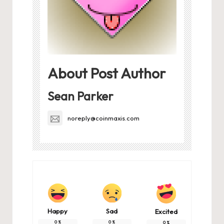
About Post Author
Sean Parker
noreply@coinmaxis.com
Happy
Sad
Excited
0
%
0
%
0
%