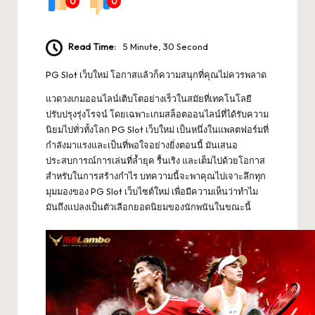
0
0
Read Time:
5 Minute, 30 Second
PG Slot เว็บใหม่ โอกาสแล้วก็ความสนุกที่คุณไม่ควรพลาด
แวดวงเกมออนไลน์เติบโตอย่างเร็วในสมัยที่เทคโนโลยี
ปรับปรุงรุ่งโรจน์ โดยเฉพาะเกมสล็อตออนไลน์ที่ได้รับความ
นิยมไปทั่วทั้งโลก PG Slot เว็บใหม่ เป็นหนึ่งในแพลตฟอร์มที่
กำลังมาแรงและเป็นที่พอใจอย่างยิ่งตอนนี้ มันเสนอ
ประสบการณ์การเล่นที่ล้ำยุค รื้นเริง และเต็มไปด้วยโอกาส
สำหรับในการสร้างกำไร บทความนี้จะพาคุณไปเจาะลึกทุก
มุมมองของ PG Slot เว็บไซต์ใหม่ เพื่อมีความเห็นว่าทำไม
มันถึงแปลงเป็นตัวเลือกยอดนิยมของนักพนันในขณะนี้