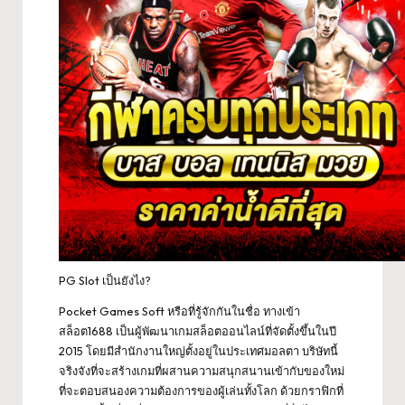
PG Slot เป็นยังไง?
Pocket Games Soft หรือที่รู้จักกันในชื่อ ทางเข้า
สล็อต1688 เป็นผู้พัฒนาเกมสล็อตออนไลน์ที่จัดตั้งขึ้นในปี
2015 โดยมีสำนักงานใหญ่ตั้งอยู่ในประเทศมอลตา บริษัทนี้
จริงจังที่จะสร้างเกมที่ผสานความสนุกสนานเข้ากับของใหม่
ที่จะตอบสนองความต้องการของผู้เล่นทั้งโลก ด้วยกราฟิกที่