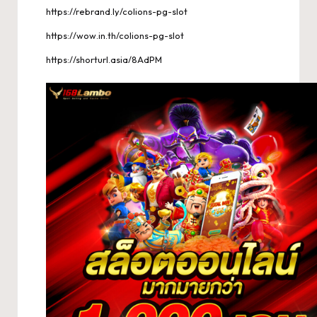
https://rebrand.ly/colions-pg-slot
https://wow.in.th/colions-pg-slot
https://shorturl.asia/8AdPM