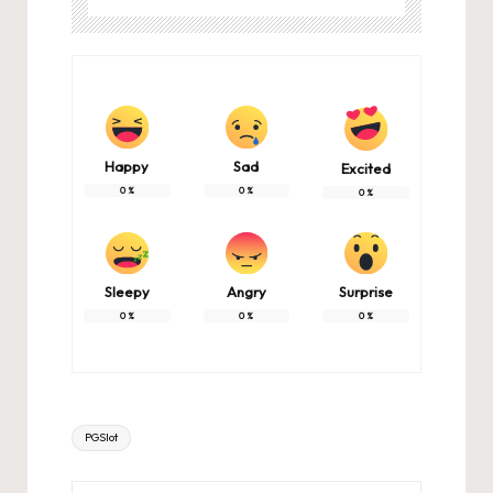
Happy
Sad
Excited
0
%
0
%
0
%
Sleepy
Angry
Surprise
0
%
0
%
0
%
Tags:
PGSlot