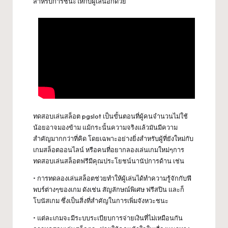
สำหรับการชนะให้กับผู้เล่นอีกด้วย
ทดสอบเล่นสล็อต pgslot เป็นขั้นตอนที่ผู้คนจำนวนไม่ใช้
น้อยอาจมองข้าม แม้กระนั้นความจริงแล้วมันมีความ
สำคัญมากกว่าที่คิด โดยเฉพาะอย่างยิ่งสำหรับผู้ที่ยังใหม่กับ
เกมสล็อตออนไลน์ หรือคนที่อยากลองเล่นเกมใหม่ๆการ
ทดสอบเล่นสล็อตฟรีมีคุณประโยชน์นานัปการด้าน เช่น
• การทดลองเล่นสล็อตช่วยทำให้ผู้เล่นได้ทำความรู้จักกับฟี
พบร์ต่างๆของเกม ดังเช่น สัญลักษณ์พิเศษ ฟรีสปิน และก็
โบนัสเกม ซึ่งเป็นสิ่งที่สำคัญในการเพิ่มจังหวะชนะ
• แต่ละเกมจะมีระบบระเบียบการจ่ายเงินที่ไม่เหมือนกัน