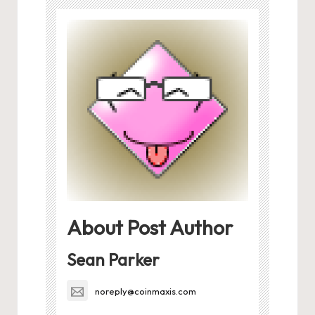
About Post Author
Sean Parker
noreply@coinmaxis.com