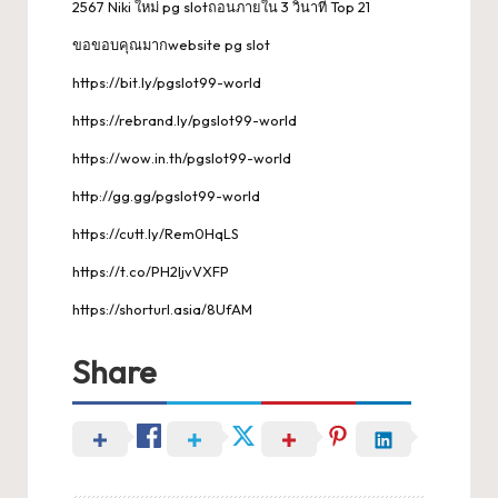
2567 Niki ใหม่ pg slotถอนภายใน 3 วินาที Top 21
ขอขอบคุณมากwebsite
pg slot
https://bit.ly/pgslot99-world
https://rebrand.ly/pgslot99-world
https://wow.in.th/pgslot99-world
http://gg.gg/pgslot99-world
https://cutt.ly/Rem0HqLS
https://t.co/PH2IjvVXFP
https://shorturl.asia/8UfAM
Share