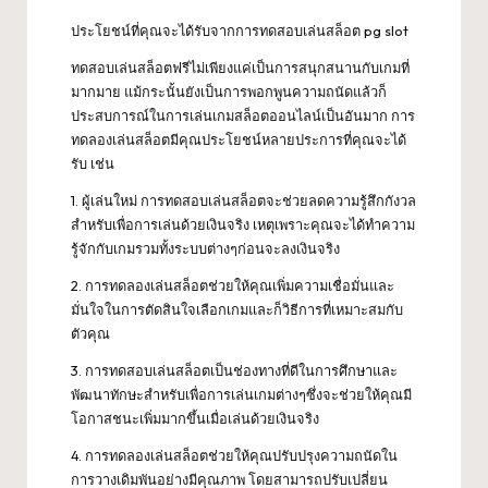
ประโยชน์ที่คุณจะได้รับจากการทดสอบเล่นสล็อต pg slot
ทดสอบเล่นสล็อตฟรีไม่เพียงแค่เป็นการสนุกสนานกับเกมที่
มากมาย แม้กระนั้นยังเป็นการพอกพูนความถนัดแล้วก็
ประสบการณ์ในการเล่นเกมสล็อตออนไลน์เป็นอันมาก การ
ทดลองเล่นสล็อตมีคุณประโยชน์หลายประการที่คุณจะได้
รับ เช่น
1. ผู้เล่นใหม่ การทดสอบเล่นสล็อตจะช่วยลดความรู้สึกกังวล
สำหรับเพื่อการเล่นด้วยเงินจริง เหตุเพราะคุณจะได้ทำความ
รู้จักกับเกมรวมทั้งระบบต่างๆก่อนจะลงเงินจริง
2. การทดลองเล่นสล็อตช่วยให้คุณเพิ่มความเชื่อมั่นและ
มั่นใจในการตัดสินใจเลือกเกมและก็วิธีการที่เหมาะสมกับ
ตัวคุณ
3. การทดสอบเล่นสล็อตเป็นช่องทางที่ดีในการศึกษาและ
พัฒนาทักษะสำหรับเพื่อการเล่นเกมต่างๆซึ่งจะช่วยให้คุณมี
โอกาสชนะเพิ่มมากขึ้นเมื่อเล่นด้วยเงินจริง
4. การทดลองเล่นสล็อตช่วยให้คุณปรับปรุงความถนัดใน
การวางเดิมพันอย่างมีคุณภาพ โดยสามารถปรับเปลี่ยน