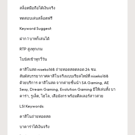
สล็อตมือถือได้เงินจริง
ทดสอบเล่นสล็อตฟรี
Keyword Suggest:
ฝาก 1 บาทก็เล่นได้
RTP สูงทุกเกม
โบนัสเข้าทุกวี่วัน
คาสิโนสด niseko168 ถ่ายทอดสดตลอด 24 ชม.
สัมผัสบรรยากาศคาสิโนจริงแบบเรียลไทม์ที่ niseko168
ด้วยบริการ คาสิโนสด จากค่ายชั้นนำ SA Gaming, AE
Sexy, Dream Gaming, Evolution Gaming มีให้เล่นทั้ง บา
คาร่า, รูเล็ต, ไฮโล, เสือมังกร พร้อมดีลเลอร์สาวสวย
LSI Keywords:
คาสิโนถ่ายทอดสด
บาคาร่าได้เงินจริง