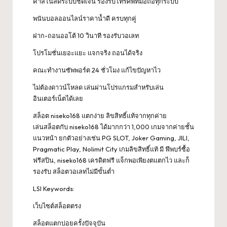
คาสิโนสดระบบชัดเจน รองรับโทรศัพท์มือถือทุกระบบ
พนันบอลออนไลน์ราคาน้ำดี ครบทุกคู่
ฝาก-ถอนออโต้ 10 วินาที รองรับวอเลท
โปรโมชั่นเยอะแยะ แจกจริง ถอนได้จริง
คณะทำงานซัพพอร์ต 24 ชั่วโมง แก้ไขปัญหาไว
ไม่ต้องดาวน์โหลด เล่นผ่านโปรแกรมสำหรับเล่น
อินเตอร์เน็ตได้เลย
สล็อต niseko168 แตกง่าย ลิขสิทธิ์แท้จากทุกค่าย
เล่นสล็อตกับ niseko168 ได้มากกว่า 1,000 เกมจากค่ายชั้น
แนวหน้า ยกตัวอย่างเช่น PG SLOT, Joker Gaming, JILI,
Pragmatic Play, Nolimit City เกมลิขสิทธิ์แท้ มี ฟีพบร์ซื้อ
ฟรีสปิน,
niseko168 เครดิตฟรี
แจ็กพอเพียงตแตกไว และก็
รองรับ สล็อตวอเลทไม่มีขั้นต่ำ
LSI Keywords:
เว็บไซต์สล็อตตรง
สล็อตแตกบ่อยครั้งปัจจุบัน