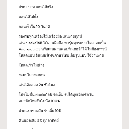
ฝาก 1 บาท ถอนได้จริง
ถอนได้ไม่ยั้ง
ถอนเร็วใน 10 วินาที
รองรับทุกเครื่องไม้เครื่องมือ เล่นง่ายทุกที่
เล่น niseko168 ได้ผ่านมือถือ ทุกรุ่นทุกระบบ ไม่ว่าจะเป็น
Android, iOS หรือเล่นผ่านคอมพิวเตอร์ก็ได้ ไม่ต้องดาวน์
โหลดแอป อินเทอร์เฟซภาษาไทยเต็มรูปแบบ ใช้งานง่าย
โหลดเร็ว ไม่ค้าง
ระบบไม่กระดอน
เล่นได้ตลอด 24 ชั่วโมง
โปรโมชั่น niseko168 จัดเต็ม รับได้ทุกเมื่อเชื่อวัน
สมาชิกใหม่รับโบนัส 100%
ฝากแรกของวัน รับเพิ่ม 10%
คืนยอดเสีย 5% ทุกอาทิตย์