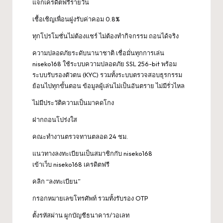
แจกเครดิตฟรีรายวัน
เชื้อเชิญเพื่อนฝูงรับค่าคอม 0.8%
ทุกโปรโมชั่นไม่ต้องแชร์ ไม่ต้องทำกิจกรรม ถอนได้จริง
ความปลอดภัยระดับนานาชาติ เชื่อมั่นทุกการเล่น
niseko168 ใช้ระบบความปลอดภัย SSL 256-bit พร้อม
ระบบรับรองตัวตน (KYC) รวมทั้งระบบตรวจสอบธุรกรรม
ย้อนไปทุกขั้นตอน ข้อมูลผู้เล่นไม่เป็นอันตราย ไม่มีรั่วไหล
ไม่มีประวัติความเป็นมาคดโกง
ฝากถอนโปร่งใส
คณะทำงานตรวจทานตลอด 24 ชม.
แนวทางลงทะเบียนเป็นสมาชิกกับ niseko168
เข้าเว็บ
niseko168 เครดิตฟรี
คลิก “ลงทะเบียน”
กรอกหมายเลขโทรศัพท์ รวมทั้งรับรอง OTP
ตั้งรหัสผ่าน ผูกบัญชีธนาคาร/วอเลท