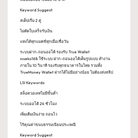
Keyword Suggest:
สเต็ปเริ่ม 2 คู่
ไม่ตัดใบเสร็จรับเงิน
แทงได้ทุกแมตช์ทุกเมื่อเชื่อวัน
ระบบฝาก-ถอนออโต้ รองรับ True Wallet
niseko168
ใช้ระบบ ฝาก-ถอนออโต้เต็มรูปแบบ ทำงาน
ภายใน 10 วินาที รองรับทุกธนาคารในไทย รวมทั้ง
TrueMoney Wallet ฝากได้ไม่มีอย่างน้อย ไม่ต้องส่งสลิป
LSI Keywords:
สล็อตวอเลทไม่มีขั้นต่ำ
ระบบออโต้ 24 ชั่วโมง
เพิ่มเติมเงินง่าย ถอนไว
ไร้คุณค่าขนบธรรมเนียมประเพณี
Keyword Suggest: