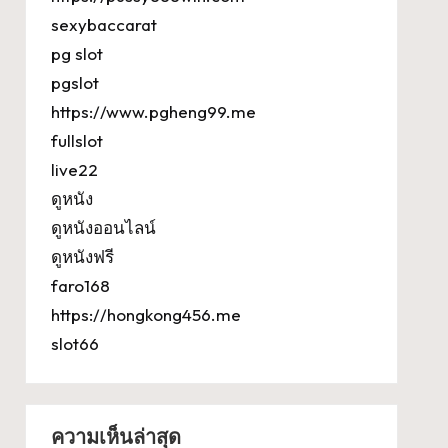
sexybaccarat
pg slot
pgslot
https://www.pgheng99.me
fullslot
live22
ดูหนัง
ดูหนังออนไลน์
ดูหนังฟรี
faro168
https://hongkong456.me
slot66
ความเห็นล่าสุด