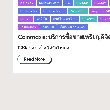
in
no1huay
no1huay.com
PG
PG Slot
PGSlot
PunPro777
PunPro777.in
Pussy888
sagame168
Slotxo
คาสิโน
คาสิโนออนไลน์
บาคาร่า
บาคาร
เกมยิงปลา
เว็บพนัน
เว็บพนันออนไลน์
Coinmaxis: บริการซื้อขายเหรียญดิจ
ดิจิทัล วอ ล เล็ ต ได้วันไหน ด…
Read More