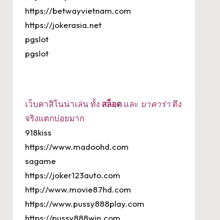
https://betwayvietnam.com
https://jokerasia.net
pgslot
pgslot
เว็บคาสิโนน่าเล่น ทั้ง
สล็อต
และ
บาคาร่า
ตึง
จริงแตกบ่อยมาก
918kiss
https://www.madoohd.com
sagame
https://joker123auto.com
http://www.movie87hd.com
https://www.pussy888play.com
https://pussy888win.com