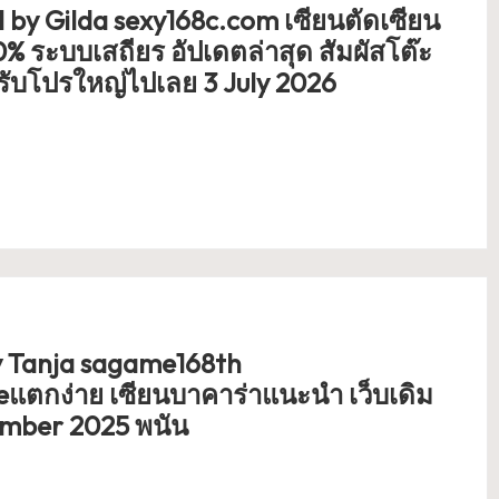
op 1 by Gilda sexy168c.com เซียนตัดเซียน
10% ระบบเสถียร อัปเดตล่าสุด สัมผัสโต๊ะ
 รับโปรใหญ่ไปเลย 3 July 2026
by Tanja sagame168th
แตกง่าย เซียนบาคาร่าแนะนำ เว็บเดิม
ptember 2025 พนัน