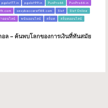
pgslot77.in
pgslot99.in
PunPro66
PunPro66.in
th.com
sexybaccarat168.com
Slot
Slot Online
่าออนไลน์
พนันออนไลน์
สล็อต
สล็อตออนไลน์
ิตอล – ค้นพบโลกของการเงินที่ทันสมัย