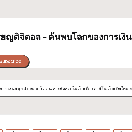
ียญดิจิตอล - ค้นพบโลกของการเงินท
Subscribe
ง่าย เล่นสนุก ฝากถอนเร็ว รวมค่ายดังครบในเว็บเดียว คาสิโน เว็บเปิดใหม่ 