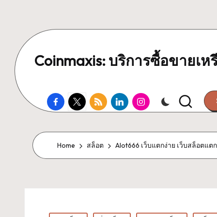
Coinmaxis: บริการซื้อขายเหร
facebook.com
twitter.com
rss.com
linkedin.com
instagram.com
Home
สล็อต
Alot666 เว็บแตกง่าย เว็บสล็อตแตก