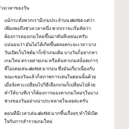
่วงเวลาของวัน
แม้กระทั่งพวกเรามีเกมประจำบน alot66 แต่ว่า
เพียงพอถึงช่วงเวลาหนึ่ง พวกเราจะเริ่มคิดว่า
ต้องการลองเกมใหม่ขึ้นมาทันทีเลยนะครับ
แน่นอนว่า มันไม่ได้เกิดขึ้นตลอดระยะเวลา บาง
วันเปิดเว็บไซต์มาก็เข้าเกมเดิม บางวันก็อยากหา
เกมใหม่ ตรวจค่ายเกม หรือค้นหาเกมสล็อตเก่าๆ
ที่ไม่เคยเล่น alot66 มาก่อน ซึ่งมันเกี่ยวเนื่องกับ
ขณะของวันแล้วก็สภาพการเล่นในตอนนั้นด้วย
เมื่อจังหวะเปลี่ยนไปวิธีเลือกเกมก็เปลี่ยนไปด้วย
ทำให้บางทีเราก็ต้องการมองหาเกมใหม่ๆในบาง
ช่วงของวันอย่างน่าประหลาดใจเลยล่ะครับ
ตอนที่มีเวลาเล่น alot66 มากขึ้นเรื่อยๆ ทำให้เปิด
ใจกับการสำรวจเกมใหม่