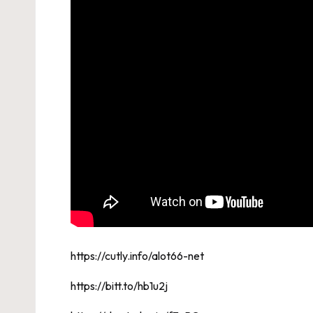
https://cutly.info/alot66-net
https://bitt.to/hb1u2j