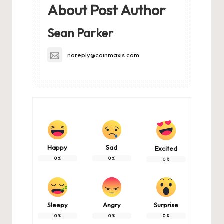
About Post Author
Sean Parker
noreply@coinmaxis.com
Happy
Sad
Excited
0
%
0
%
0
%
Sleepy
Angry
Surprise
0
%
0
%
0
%