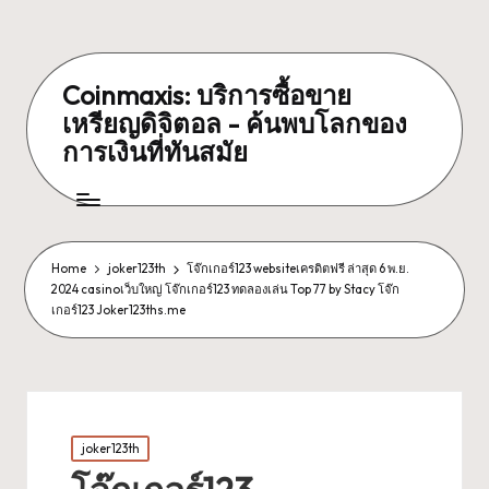
Coinmaxis: บริการซื้อขาย
เหรียญดิจิตอล - ค้นพบโลกของ
การเงินที่ทันสมัย
Home
joker123th
โจ๊กเกอร์123 websiteเครดิตฟรี ล่าสุด 6 พ.ย.
2024 casinoเว็บใหญ่ โจ๊กเกอร์123 ทดลองเล่น Top 77 by Stacy โจ๊ก
เกอร์123 Joker123ths.me
Posted
joker123th
in