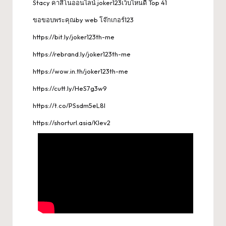
Stacy คาสิโนออนไลน์ joker123เว็บไหนดี Top 41
ขอขอบพระคุณby web
โจ๊กเกอร์123
https://bit.ly/joker123th-me
https://rebrand.ly/joker123th-me
https://wow.in.th/joker123th-me
https://cutt.ly/HeS7g3w9
https://t.co/PSsdm5eL8l
https://shorturl.asia/KIev2