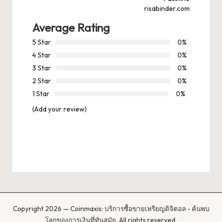
risabinder.com
Average Rating
5 Star
0%
4 Star
0%
3 Star
0%
2 Star
0%
1 Star
0%
(Add your review)
Copyright 2026 — Coinmaxis: บริการซื้อขายเหรียญดิจิตอล - ค้นพบ
โลกของการเงินที่ทันสมัย. All rights reserved.