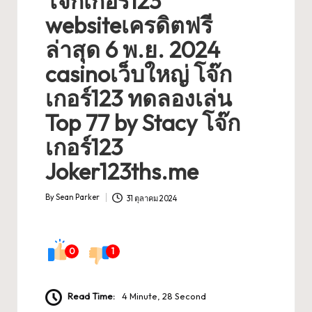
โจ๊กเกอร์123
websiteเครดิตฟรี
ล่าสุด 6 พ.ย. 2024
casinoเว็บใหญ่ โจ๊ก
เกอร์123 ทดลองเล่น
Top 77 by Stacy โจ๊ก
เกอร์123
Joker123ths.me
By
Sean Parker
31 ตุลาคม 2024
Posted
by
0
1
Read Time:
4 Minute, 28 Second