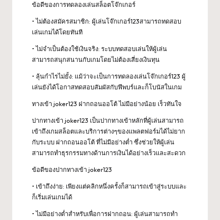
ข้อดีของการทดลองเล่นสล็อตโจ๊กเกอร์
• ไม่ต้องสมัครสมาชิก: ผู้เล่นโจ๊กเกอร์123สามารถทดสอบ
เล่นเกมได้โดยทันที
• ไม่จำเป็นต้องใช้เงินจริง: ระบบทดสอบเล่นให้ผู้เล่น
สามารถสนุกสนานกับเกมโดยไม่ต้องเสี่ยงเงินทุน
• ลุ้นกำไรไม่ยั้ง: แม้ว่าจะเป็นการทดลองเล่นโจ๊กเกอร์123 ผู้
เล่นยังได้โอกาสทดสอบสัมผัสกับฟีพบร์และก็โบนัสในเกม
ทางเข้า joker123 ฝากถอนออโต้ ไม่มีอย่างน้อย เร็วทันใจ
ปากทางเข้า joker123 เป็นปากทางเข้าหลักที่ผู้เล่นสามารถ
เข้าถึงเกมสล็อตและบริการต่างๆของแพลตฟอร์มได้ไม่ยาก
กับระบบ ฝากถอนออโต้ ที่ไม่มีอย่างต่ำ ซึ่งช่วยให้ผู้เล่น
สามารถทำธุรกรรมทางด้านการเงินได้อย่างเร็วและสะดวก
ข้อดีของปากทางเข้า joker123
• เข้าถึงง่าย: เพียงแต่คลิกหนึ่งครั้งก็สามารถเข้าสู่ระบบและ
ก็เริ่มเล่นเกมได้
• ไม่มีอย่างต่ำสำหรับเพื่อการฝากถอน: ผู้เล่นสามารถทำ