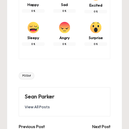
Happy
Sad
Excited
0
%
0
%
0
%
Sleepy
Angry
Surprise
0
%
0
%
0
%
Tags:
PGSlot
Sean Parker
View All Posts
Post
Previous Post
Next Post