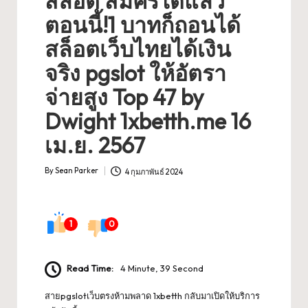
สล็อต สมัครได้แล้ว
ตอนนี้!1 บาทก็ถอนได้
สล็อตเว็บไทยได้เงิน
จริง pgslot ให้อัตรา
จ่ายสูง Top 47 by
Dwight 1xbetth.me 16
เม.ย. 2567
By
Sean Parker
4 กุมภาพันธ์ 2024
Posted
by
1
0
Read Time:
4 Minute, 39 Second
สาย
pgslot
เว็บตรงห้ามพลาด 1xbetth กลับมาเปิดให้บริการ