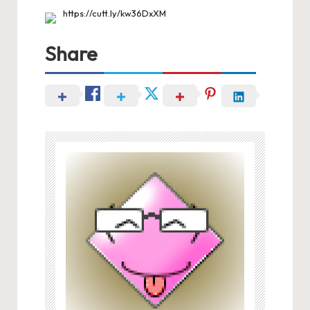
https://cutt.ly/kw36DxXM
Share