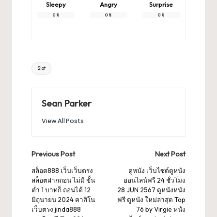
Sleepy
Angry
Surprise
0
%
0
%
0
%
Tags:
Slot
Sean Parker
View All Posts
Post
Previous Post
Next Post
navigation
สล็อต888 เว็บเว็บตรง
ดูหนัง เว็บไซต์ดูหนัง
สล็อตฝากถอน ไม่มี ขั้น
ออนไลน์ฟรี 24 ชั่วโมง
ต่ำ 1 บาทก็ ถอนได้ 12
28 JUN 2567 ดูหนังหนัง
มิถุนายน 2024 คาสิโน
ฟรี ดูหนัง ใหม่ล่าสุด Top
เว็บตรง jinda888
76 by Virgie หนัง