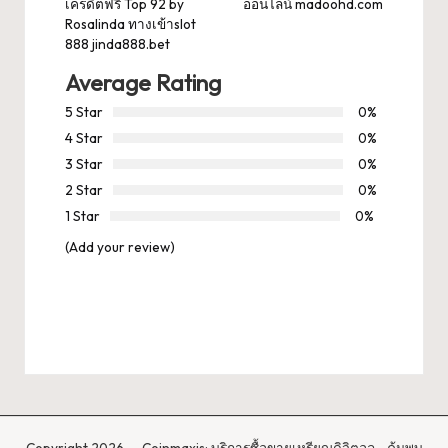
เครดิตฟรี Top 92 by
ออนไลน์ madoohd.com
Rosalinda ทางเข้าslot
888 jinda888.bet
Average Rating
5 Star
0%
4 Star
0%
3 Star
0%
2 Star
0%
1 Star
0%
(Add your review)
Copyright 2026 — Coinmaxis: บริการซื้อขายเหรียญดิจิตอล - ค้นพบ