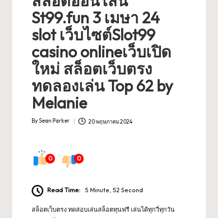
สล็อตออนไลน์
St99.fun 3 เมษา 24
slot เว็บไซต์Slot99
casino onlineเว็บเปิด
ใหม่ สล็อตเว็บตรง
ทดลองเล่น Top 62 by
Melanie
By
Sean Parker
20 พฤษภาคม 2024
Posted
by
0
0
Read Time:
5 Minute, 52 Second
สล็อตเว็บตรง ทดสอบเล่นสล็อตทุนฟรี เล่นได้ทุกวี่ทุกวัน