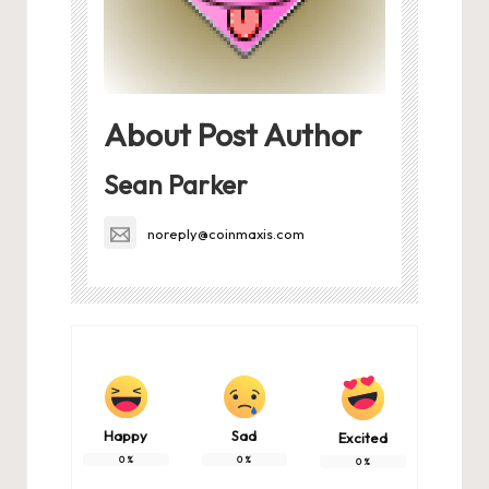
About Post Author
Sean Parker
noreply@coinmaxis.com
Happy
Sad
Excited
0
%
0
%
0
%