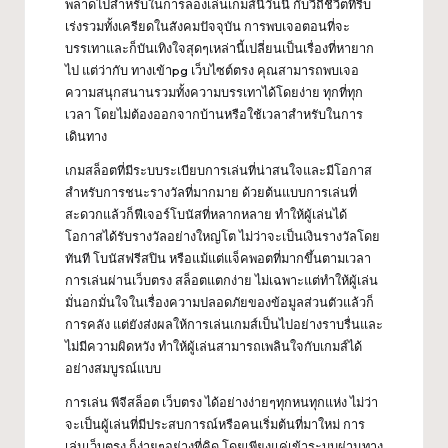
พลาดไปสำหรับในการลองเล่นเกมส์นี้วันนี้ กับวิถีชีวิตที่รีบ
เร่งรวมทั้งเครียดในสังคมปัจจุบัน การพบเจอตอนที่จะ
บรรเทาและก็บันเทิงใจสุดๆเหล่านี้เปลี่ยนเป็นเรื่องที่หายาก
ไป แต่ว่ากับ ทางเข้าpg เว็บไซต์ตรง คุณสามารถพบเจอ
ความสนุกสนานรวมทั้งความบรรเทาได้โดยง่าย ทุกที่ทุก
เวลา โดยไม่ต้องออกจากบ้านหรือใช้เวลาสำหรับในการ
เดินทาง
เกมสล็อตที่มีระบบระเบียบการเล่นที่น่าสนใจและมีโอกาส
สำหรับการชนะรางวัลที่มากมาย ด้วยต้นแบบการเล่นที่
สะดวกแล้วก็ฟีเจอร์โบนัสที่หลากหลาย ทำให้ผู้เล่นได้
โอกาสได้รับรางวัลอย่างใหญ่โต ไม่ว่าจะเป็นเงินรางวัลโดย
ทันที โบนัสฟรีสปิน หรือแม้แต่แจ็คพอตที่มากขึ้นตามเวลา
การเล่นผ่านเว็บตรง สล็อตแตกง่าย ไม่เฉพาะแต่ทำให้ผู้เล่น
มั่นอกมั่นใจในเรื่องความปลอดภัยของข้อมูลส่วนตัวแล้วก็
การคลัง แต่ยังส่งผลให้การเล่นเกมส์เป็นไปอย่างราบรื่นและ
ไม่มีความผิดหวัง ทำให้ผู้เล่นสามารถเพลินใจกับเกมส์ได้
อย่างสมบูรณ์แบบ
การเล่น พีจีสล็อต เว็บตรง ได้อย่างง่ายๆทุกหนทุกแห่ง ไม่ว่า
จะเป็นผู้เล่นที่มีประสบการณ์หรือคนเริ่มต้นที่มาใหม่ การ
เล่นเว็บตรง ก็ง่ายๆอย่างที่คิด โดยเพียงแค่เข้าระบบผ่านทาง