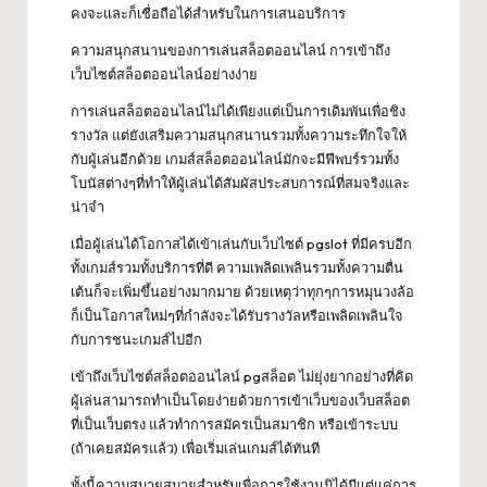
คงจะและก็เชื่อถือได้สำหรับในการเสนอบริการ
ความสนุกสนานของการเล่นสล็อตออนไลน์ การเข้าถึง
เว็บไซต์สล็อตออนไลน์อย่างง่าย
การเล่นสล็อตออนไลน์ไม่ได้เพียงแต่เป็นการเดิมพันเพื่อชิง
รางวัล แต่ยังเสริมความสนุกสนานรวมทั้งความระทึกใจให้
กับผู้เล่นอีกด้วย เกมส์สล็อตออนไลน์มักจะมีฟีพบร์รวมทั้ง
โบนัสต่างๆที่ทำให้ผู้เล่นได้สัมผัสประสบการณ์ที่สมจริงและ
น่าจำ
เมื่อผู้เล่นได้โอกาสได้เข้าเล่นกับเว็บไซต์ pgslot ที่มีครบอีก
ทั้งเกมส์รวมทั้งบริการที่ดี ความเพลิดเพลินรวมทั้งความตื่น
เต้นก็จะเพิ่มขึ้นอย่างมากมาย ด้วยเหตุว่าทุกๆการหมุนวงล้อ
ก็เป็นโอกาสใหม่ๆที่กำลังจะได้รับรางวัลหรือเพลิดเพลินใจ
กับการชนะเกมส์ไปอีก
เข้าถึงเว็บไซต์สล็อตออนไลน์ pgสล็อต ไม่ยุ่งยากอย่างที่คิด
ผู้เล่นสามารถทำเป็นโดยง่ายด้วยการเข้าเว็บของเว็บสล็อต
ที่เป็นเว็บตรง แล้วทำการสมัครเป็นสมาชิก หรือเข้าระบบ
(ถ้าเคยสมัครแล้ว) เพื่อเริ่มเล่นเกมส์ได้ทันที
ทั้งนี้ความสบายสบายสำหรับเพื่อการใช้งานมิได้มีแต่แค่การ