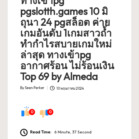
ทางเข้าpg
pgslotth.games 10 มิ
ถุนา 24 pgสล็อต ค่าย
เกมอันดับ 1เกมสาวถ้ำ
ทำกำไรสบายเกมใหม่
ล่าสุด ทางเข้าpg
อากาศร้อน ไม่ร้อนเงิน
Top 69 by Almeda
By
Sean Parker
10 พฤษภาคม 2024
Posted
by
0
0
Read Time:
6 Minute, 37 Second