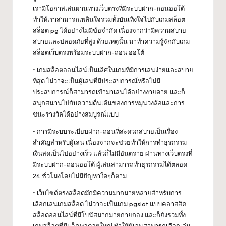
เรามีโอกาสเล่นผ่านทางเว็บตรงที่มีระบบฝาก-ถอนออโต้
ทำให้เราสามารถเพลินใจรวมทั้งบันเทิงใจไปกับเกมสล็อต
สล็อต pg ได้อย่างไม่มีข้อจำกัด เนื่องจากว่ามีความสบาย
สบายและปลอดภัยที่สูง ด้วยเหตุนั้น มาทำความรู้จักกับเกม
สล็อตเว็บตรงพร้อมระบบฝาก-ถอน ออโต้
• เกมสล็อตออนไลน์เป็นเลิศในเกมที่มีการเล่นง่ายและสบาย
ที่สุด ไม่ว่าจะเป็นผู้เล่นที่มีประสบการณ์หรือไม่มี
ประสบการณ์ก็สามารถเข้ามาเล่นได้อย่างง่ายดาย และก็
สนุกสนานไปกับความตื่นเต้นของการหมุนวงล้อและการ
ชนะรางวัลได้อย่างสมบูรณ์แบบ
• การมีระบบระเบียบฝาก-ถอนที่สะดวกสบายเป็นเรื่อง
สำคัญสำหรับผู้เล่น เนื่องจากจะช่วยทำให้การทำธุรกรรม
เงินสดเป็นไปอย่างเร็ว แล้วก็ไม่มีอันตราย ผ่านทางเว็บตรงที่
มีระบบฝาก-ถอนออโต้ ผู้เล่นสามารถทำธุรกรรมได้ตลอด
24 ชั่วโมงโดยไม่มีปัญหาใดๆก็ตาม
• เว็บไซต์ตรงสล็อตมักมีความมากมายหลายสำหรับการ
เลือกเล่นเกมสล็อต ไม่ว่าจะเป็นเกม pgslot แบบคลาสสิค
สล็อตออนไลน์ที่มีโบนัสมากมายก่ายกอง และก็ยังรวมทั้ง