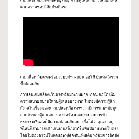
เกมสล็อตที่มีแจ็คพอตอยู่ใหญ่ ทำให้ผู้เล่นสามารถเลือกเล่น
ตามความชอบได้อย่างอิสระ
เกมสล็อตเว็บตรงพร้อมระบบฝาก-ถอน ออโต้ บันเทิงใจรวม
ทั้งปลอดภัย
การเล่นเกมสล็อตเว็บตรงพร้อมระบบฝาก-ถอน ออโต้ เพิ่ม
ความสบายสบายให้กับผู้เล่นอย่างมาก ไม่ต้องมีความรู้สึก
กังวลในเรื่องของความปลอดภัย เพราะว่ามีการรักษาข้อมูล
ส่วนตัวของผู้เล่นอย่างเคร่งครัด และกระบวนการทำ
ธุรกรรมเงินสดก็มีความปลอดภัยอย่างยิ่ง ไม่ว่าคุณจะอยู่
ที่ไหนก็สามารถเข้าเล่นเกมสล็อตได้ในทันทีผ่านทางเว็บตรง
โดยไม่ต้องดาวน์โหลดแอพพลิเคชั่นเพิ่มเติม หรือมีการติดตั้ง