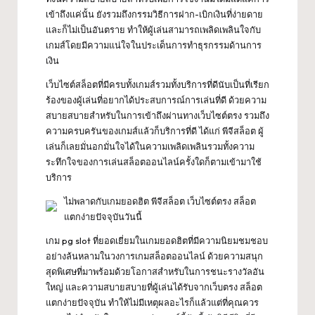
เข้าถึงแค่นั้น ยังรวมถึงกรรมวิธีการฝาก-เบิกเงินที่ง่ายดาย
และก็ไม่เป็นอันตราย ทำให้ผู้เล่นสามารถเพลิดเพลินใจกับ
เกมส์โดยมีความแน่ใจในประเด็นการทำธุรกรรมด้านการ
เงิน
เว็บไซต์สล็อตที่มีครบทั้งเกมส์รวมทั้งบริการที่ดีนับเป็นที่เรียก
ร้องของผู้เล่นที่อยากได้ประสบการณ์การเล่นที่ดี ด้วยความ
สบายสบายสำหรับในการเข้าถึงผ่านทางเว็บไซต์ตรง รวมถึง
ความครบครันของเกมส์แล้วก็บริการที่ดี ได้แก่ พีจีสล็อต ผู้
เล่นก็เลยมั่นอกมั่นใจได้ในความเพลิดเพลินรวมทั้งความ
ระทึกใจของการเล่นสล็อตออนไลน์ครั้งใดก็ตามเข้ามาใช้
บริการ
ไม่พลาดกับเกมยอดฮิต พีจีสล็อต เว็บไซต์ตรง สล็อต
แตกง่ายปัจจุบันวันนี้
เกม pg slot ที่ยอดเยี่ยมในเกมยอดฮิตที่มีความนิยมชมชอบ
อย่างล้นหลามในวงการเกมสล็อตออนไลน์ ด้วยความสนุก
สุดพิเศษที่มาพร้อมด้วยโอกาสสำหรับในการชนะรางวัลอัน
ใหญ่ และความสบายสบายที่ผู้เล่นได้รับจากเว็บตรง สล็อต
แตกง่ายปัจจุบัน ทำให้ไม่มีเหตุผลอะไรก็แล้วแต่ที่คุณควร