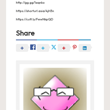
http://gg.gg/1aqnko
https://shorturl.asia/4jH3n
https://cutt.ly/FewNkpQD
Share